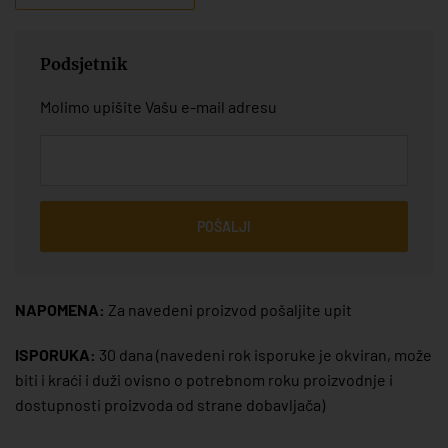
Podsjetnik
Molimo upišite Vašu e-mail adresu
POŠALJI
NAPOMENA:
Za navedeni proizvod pošaljite upit
ISPORUKA:
30 dana
(navedeni rok isporuke je okviran, može
biti i kraći i duži ovisno o potrebnom roku proizvodnje i
dostupnosti proizvoda od strane dobavljača)