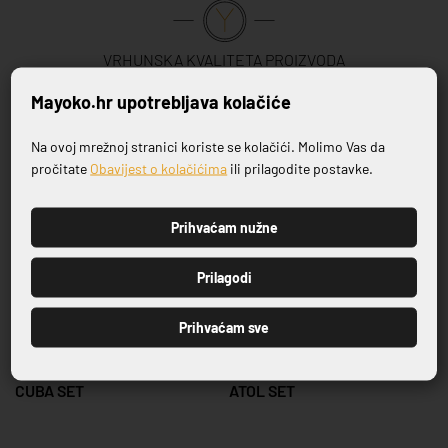
VRHUNSKA KVALITETA PROIZVODA
Mayoko.hr upotrebljava kolačiće
Povezani proizvodi
Na ovoj mrežnoj stranici koriste se kolačići. Molimo Vas da
Prijavite se na naš newsletter
pročitate
Obavijest o kolačićima
ili prilagodite postavke.
Prihvaćam nužne
PRIJAVI SE
Prilagodi
Prihvaćam sve
CUBA SET
ATOL SET