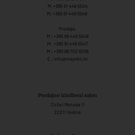
M. +385 91 446 5504
M: +385 91 446 5548
Prodaja:
M.:
+385 99 446 5548
M:
+385 91 446 554
7
M.:
+385 99 702 8258
E.:
info@mayoko.
hr
Prodajno izložbeni salon
Ćirila i Metoda 11
22211 Vodice