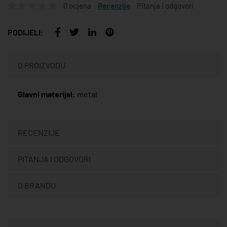
0 ocjena
Recenzije
Pitanja i odgovori
PODIJELI:
O PROIZVODU
Glavni materijal:
metal
RECENZIJE
PITANJA I ODGOVORI
O BRANDU