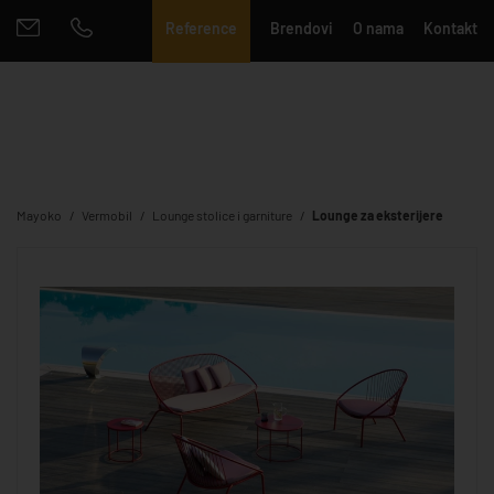
Reference
Brendovi
O nama
Kontakt
Mayoko
Vermobil
Lounge stolice i garniture
Lounge za eksterijere