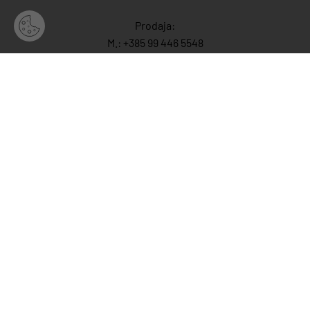
Prodaja:
M.:
+385 99 446 5548
M:
+385 91 446 554
7
M.:
+385 99 702 8258
E.:
info@mayoko.
hr
Prodajno izložbeni salon
Ćirila i Metoda 11
22211 Vodice
Radno vrijeme
Dragi kupci,