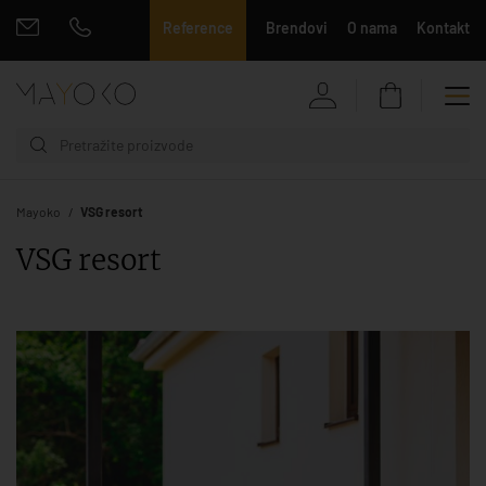
Reference
Brendovi
O nama
Kontakt
Mayoko
VSG resort
VSG resort