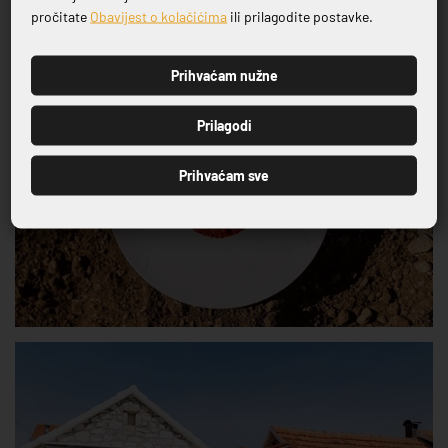
Prijavite se na naš newsletter
pročitate
Obavijest o kolačićima
ili prilagodite postavke.
Prihvaćam nužne
PRIJAVI SE
Prilagodi
Prihvaćam sve