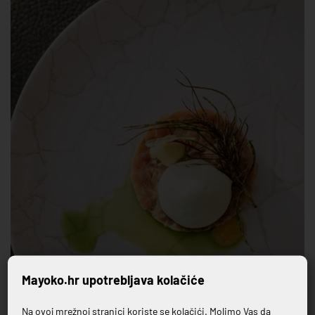
Mayoko.hr upotrebljava kolačiće
Na ovoj mrežnoj stranici koriste se kolačići. Molimo Vas da