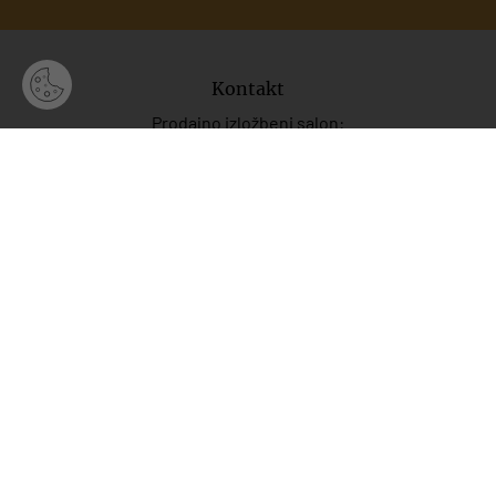
Kontakt
Prodajno izložbeni salon:
T.:
+385 22 216 634
M. +385 91 446 5504
M: +385 91 446 5548
Prodaja:
M.:
+385 99 446 5548
M:
+385 91 446 554
7
M.:
+385 99 702 8258
E.:
info@mayoko.
hr