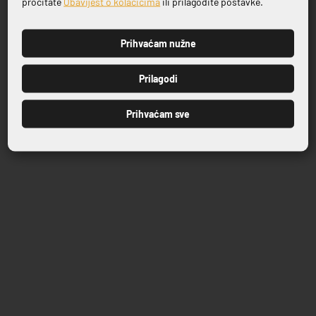
pročitate
Obavijest o kolačićima
ili prilagodite postavke.
Prihvaćam nužne
PRIJAVI SE
Prilagodi
Prihvaćam sve