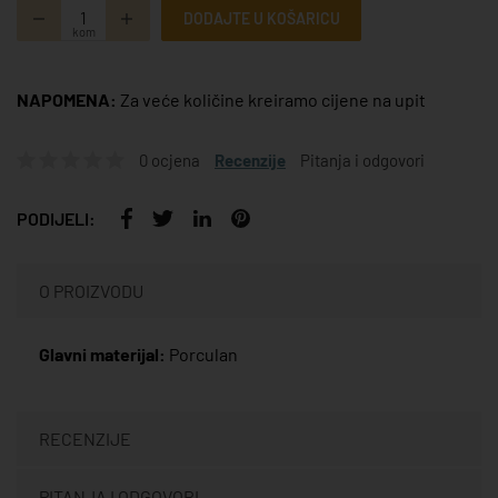
DODAJTE U KOŠARICU
kom
NAPOMENA:
Za veće količine kreiramo cijene na upit
0 ocjena
Recenzije
Pitanja i odgovori
PODIJELI:
O PROIZVODU
Glavni materijal:
Porculan
RECENZIJE
PITANJA I ODGOVORI