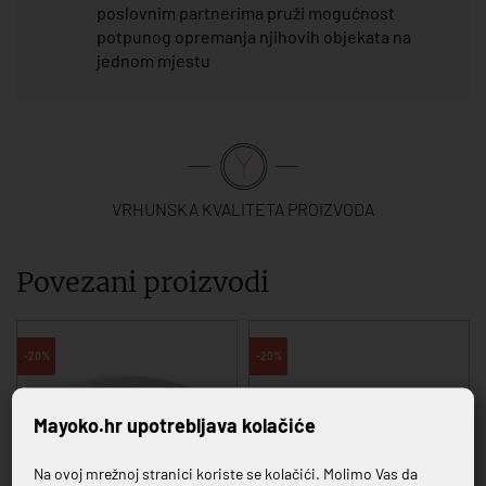
poslovnim partnerima pruži mogućnost
potpunog opremanja njihovih objekata na
jednom mjestu
VRHUNSKA KVALITETA PROIZVODA
Povezani proizvodi
-20%
-20%
Mayoko.hr upotrebljava kolačiće
Na ovoj mrežnoj stranici koriste se kolačići. Molimo Vas da