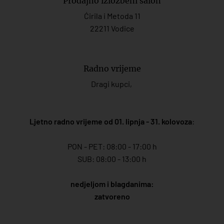
Prodajno izložbeni salon
Ćirila i Metoda 11
22211 Vodice
Radno vrijeme
Dragi kupci,
Ljetno radno vrijeme od 01. lipnja - 31. kolovoza
:
PON - PET: 08:00 - 17:00 h
SUB: 08:00 - 13:00 h
nedjeljom i blagdanima:
zatvoreno