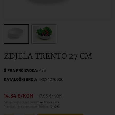
ZDJELA TRENTO 27 CM
ŠIFRA PROIZVODA:
475
KATALOŠKI BROJ:
TR024270000
14,34 €/KOM
17,93 €/KOM
*veleprodajna cijena iznosi
11,47 €/kom + pdv
*najniža cijena u prethodnih 30 dana:
13,40 €