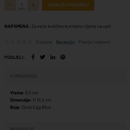
DODAJTE U KOŠARICU
kom
NAPOMENA:
Za veće količine kreiramo cijene na upit
0 ocjena
Recenzije
Pitanja i odgovori
PODIJELI:
O PROIZVODU
Visina:
6,3 cm
Dimenzije:
fi 13,2 cm
Boja:
Duck Egg Blue
RECENZIJE