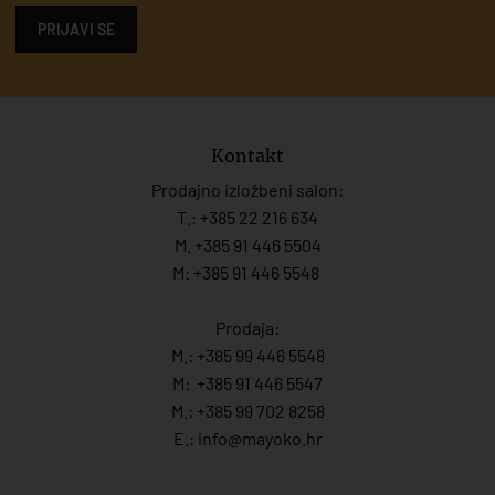
PRIJAVI SE
Kontakt
Prodajno izložbeni salon:
T.:
+385 22 216 634
M. +385 91 446 5504
M: +385 91 446 5548
Prodaja:
M.:
+385 99 446 5548
M:
+385 91 446 554
7
M.:
+385 99 702 8258
E.:
info@mayoko.
hr