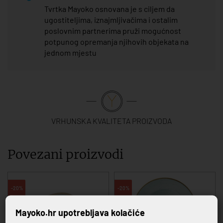
Tvrtka Mayoko osnovana je s ciljem da
ugostiteljima, iznajmljivačima i ostalim
poslovnim partnerima pruži mogućnost
potpunog opremanja njihovih objekata na
jednom mjestu
VRHUNSKA KVALITETA PROIZVODA
Povezani proizvodi
-20%
-20%
Mayoko.hr upotrebljava kolačiće