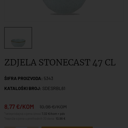
ZDJELA STONECAST 47 CL
ŠIFRA PROIZVODA:
5343
KATALOŠKI BROJ:
SDESRBL61
8,77 €/KOM
10,96 €/KOM
*veleprodajna cijena iznosi
7,02 €/kom + pdv
*najniža cijena u prethodnih 30 dana:
10,96 €