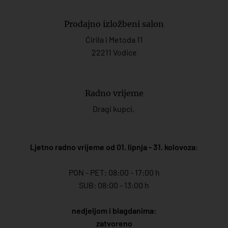
Prodajno izložbeni salon
Ćirila i Metoda 11
22211 Vodice
Radno vrijeme
Dragi kupci,
Ljetno radno vrijeme od 01. lipnja - 31. kolovoza
:
PON - PET: 08:00 - 17:00 h
SUB: 08:00 - 13:00 h
nedjeljom i blagdanima:
zatvoreno