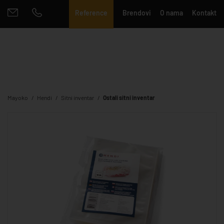
Reference
Brendovi
O nama
Kontakt
Mayoko
Hendi
Sitni inventar
Ostali sitni inventar