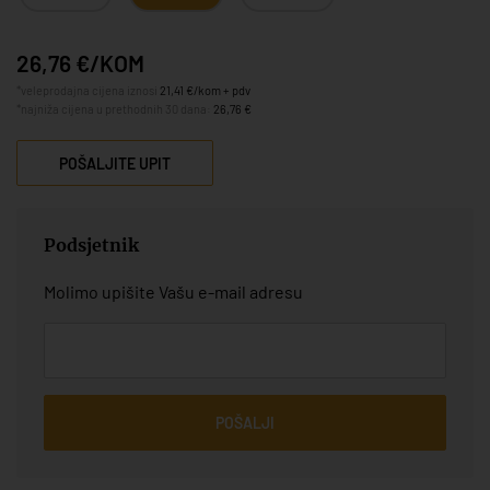
26,76 €/KOM
*veleprodajna cijena iznosi
21,41 €/kom + pdv
*najniža cijena u prethodnih 30 dana:
26,76 €
POŠALJITE UPIT
Podsjetnik
Molimo upišite Vašu e-mail adresu
POŠALJI