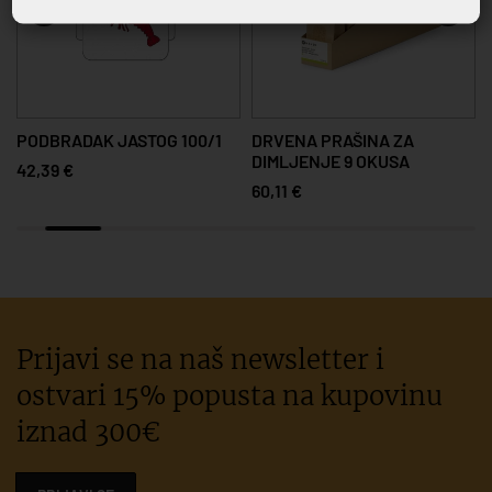
PODBRADAK JASTOG 100/1
DRVENA PRAŠINA ZA
DIMLJENJE 9 OKUSA
42,39 €
60,11 €
Prijavi se na naš newsletter i
ostvari 15% popusta na kupovinu
iznad 300€