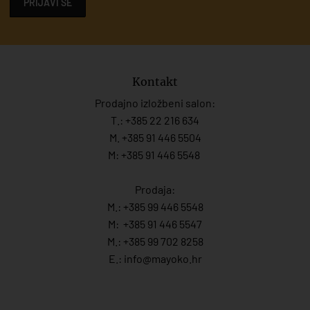
PRIJAVI SE
Kontakt
Prodajno izložbeni salon:
T.:
+385 22 216 634
M. +385 91 446 5504
M: +385 91 446 5548
Prodaja:
M.:
+385 99 446 5548
M:
+385 91 446 554
7
M.:
+385 99 702 8258
E.:
info@mayoko.
hr