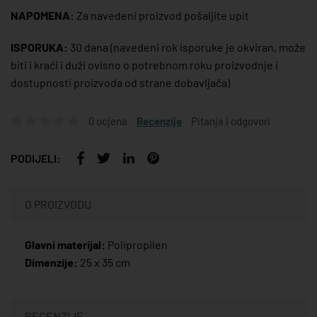
NAPOMENA:
Za navedeni proizvod pošaljite upit
ISPORUKA:
30 dana
(navedeni rok isporuke je okviran, može
biti i kraći i duži ovisno o potrebnom roku proizvodnje i
dostupnosti proizvoda od strane dobavljača)
0 ocjena
Recenzije
Pitanja i odgovori
PODIJELI:
O PROIZVODU
Glavni materijal:
Polipropilen
Dimenzije:
25 x 35 cm
RECENZIJE