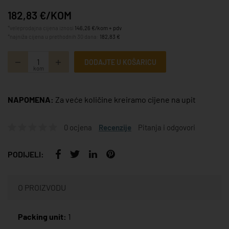
182,83 €/KOM
*veleprodajna cijena iznosi
146,26 €/kom + pdv
*najniža cijena u prethodnih 30 dana:
182,83 €
DODAJTE U KOŠARICU
kom
NAPOMENA:
Za veće količine kreiramo cijene na upit
0 ocjena
Recenzije
Pitanja i odgovori
PODIJELI:
O PROIZVODU
Packing unit:
1