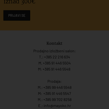
iznad 300€
PRIJAVI SE
Kontakt
Prodajno izložbeni salon:
T.:
+385 22 216 634
M. +385 91 446 5504
M: +385 91 446 5548
Prodaja:
M.:
+385 99 446 5548
M:
+385 91 446 554
7
M.:
+385 99 702 8258
E.:
info@mayoko.
hr