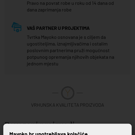
Pravo na povrat robe u roku od 14 dana od
dana zaprimanja robe
VAŠ PARTNER U PROJEKTIMA
Tvrtka Mayoko osnovana je s ciljem da
ugostiteljima, iznajmljivačima i ostalim
poslovnim partnerima pruži mogućnost
potpunog opremanja njihovih objekata na
jednom mjestu
VRHUNSKA KVALITETA PROIZVODA
Povezani proizvodi
Mayoko.hr upotrebljava kolačiće