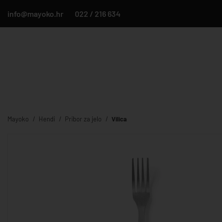
info@mayoko.hr
022 / 216 634
Mayoko
Hendi
Pribor za jelo
Vilica