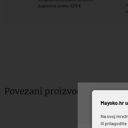
r
kupovine preko 625 €
z
Povezani proizvodi
P
Mayoko.hr u
Na ovoj mrežno
ili prilagodit