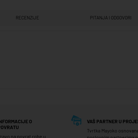
RECENZIJE
PITANJA I ODGOVORI
INFORMACIJE O
VAŠ PARTNER U PROJE
POVRATU
Tvrtka Mayoko osnovana j
ravo na povrat robe u
poslovnim partnerima 