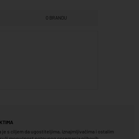
O BRANDU
KTIMA
e s ciljem da ugostiteljima, iznajmljivačima i ostalim
pruži mogućnost potpunog opremanja njihovih