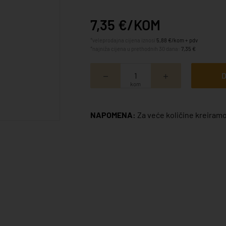
7,35 €/KOM
*veleprodajna cijena iznosi
5,88 €/kom + pdv
*najniža cijena u prethodnih 30 dana:
7,35 €
D
kom
NAPOMENA:
Za veće količine kreiramo