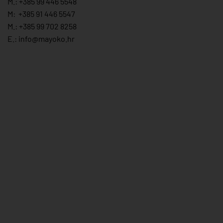
M.:
+385 99 446 5548
M:
+385 91 446 554
7
M.:
+385 99 702 8258
E.:
info@mayoko.
hr