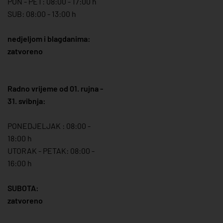
PON - PET: 08:00 - 17:00 h
SUB: 08:00 - 13:00 h
nedjeljom i blagdanima:
zatvoreno
Radno vrijeme od 01. rujna -
31. svibnja:
PONEDJELJAK : 08:00 -
18:00 h
UTORAK - PETAK: 08:00 -
16:00 h
SUBOTA:
zatvoreno