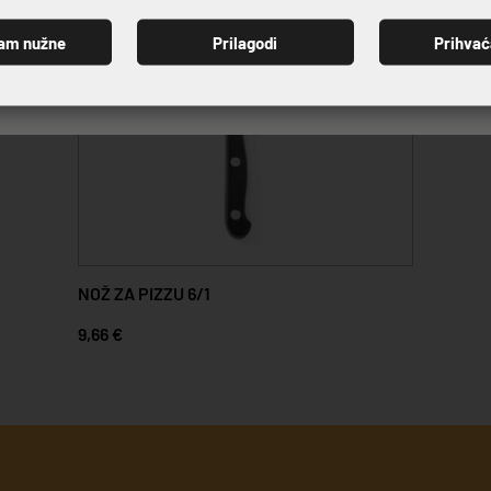
am nužne
Prilagodi
Prihva
PRIJAVI SE
NOŽ ZA PIZZU 6/1
9,66 €