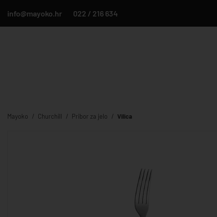
info@mayoko.hr
022 / 216 634
Mayoko
Churchill
Pribor za jelo
Vilica