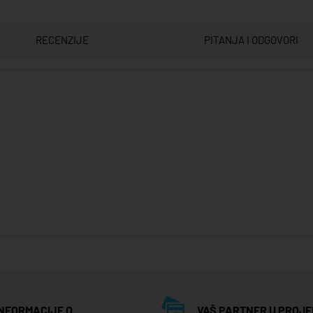
RECENZIJE
PITANJA I ODGOVORI
INFORMACIJE O
VAŠ PARTNER U PROJE