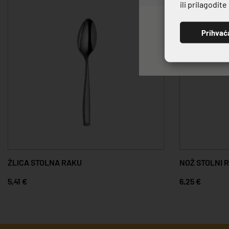
ili prilagodit
Prihvać
ŽLICA STOLNA RAKU
NOŽ STOLNI 
5,41 €
6,25 €