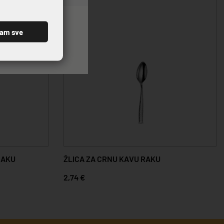
ćam sve
RAKU
ŽLICA ZA CRNU KAVU RAKU
2,74 €