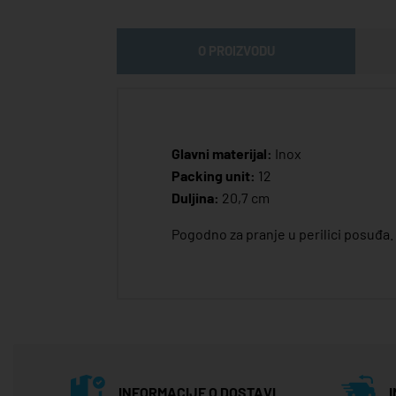
O PROIZVODU
Glavni materijal:
Inox
Packing unit:
12
Duljina:
20,7 cm
Pogodno za pranje u perilici posuđa.
INFORMACIJE O DOSTAVI