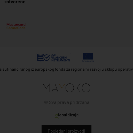
zatvoreno
ta sufinanciranog iz europskog fonda za regionalni razvoj u sklopu operat
© Sva prava pridržana
Pogledani proizvodi