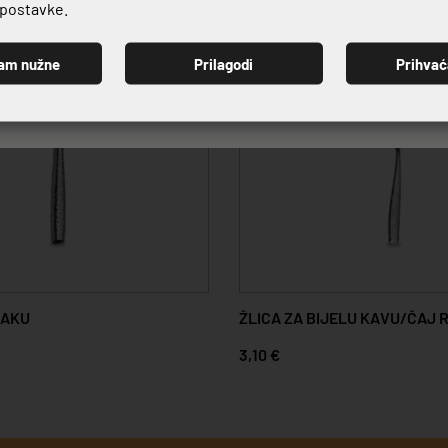
e postavke.
am nužne
Prilagodi
Prihva
PRIJAVI SE
RAKU
ŽLICA ZA BIJELU KAVU/ČAJ 
3,10 €