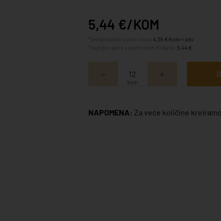
5,44 €/KOM
*veleprodajna cijena iznosi
4,35 €/kom + pdv
*najniža cijena u prethodnih 30 dana:
5,44 €
D
kom
NAPOMENA:
Za veće količine kreiramo