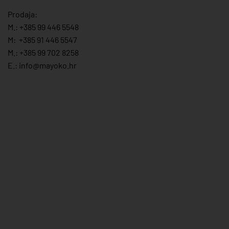
Prodaja:
M.:
+385 99 446 5548
M:
+385 91 446 554
7
M.:
+385 99 702 8258
E.:
info@mayoko.
hr