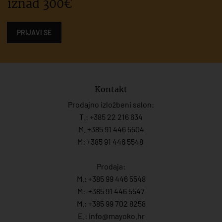
iznad 300€
PRIJAVI SE
Kontakt
Prodajno izložbeni salon:
T.:
+385 22 216 634
M. +385 91 446 5504
M: +385 91 446 5548
Prodaja:
M.:
+385 99 446 5548
M:
+385 91 446 554
7
M.:
+385 99 702 8258
E.:
info@mayoko.
hr