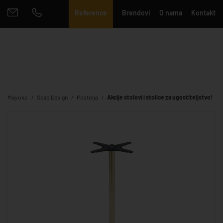
Reference
Brendovi
O nama
Kontakt
Mayoko
Scab Design
Postolja
Akcije stolovi i stolice za ugostiteljstvo!