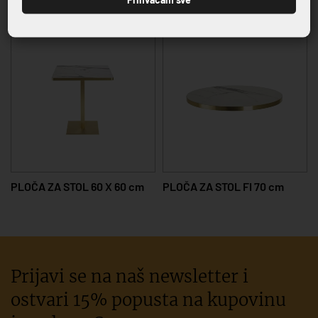
PLOČA ZA STOL 60 X 60 cm
PLOČA ZA STOL FI 70 cm
Prijavi se na naš newsletter i
ostvari 15% popusta na kupovinu