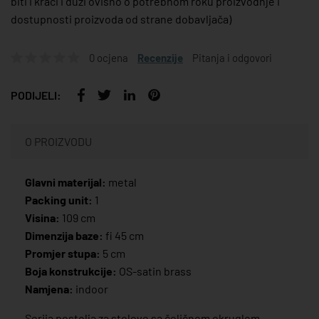
biti i kraći i duži ovisno o potrebnom roku proizvodnje i
dostupnosti proizvoda od strane dobavljača)
0 ocjena
Recenzije
Pitanja i odgovori
PODIJELI:
O PROIZVODU
Glavni materijal:
metal
Packing unit:
1
Visina:
109 cm
Dimenzija baze:
fi 45 cm
Promjer stupa:
5 cm
Boja konstrukcije:
OS-satin brass
Namjena:
indoor
Serija postolja za stolove sa čeličnom okruglom