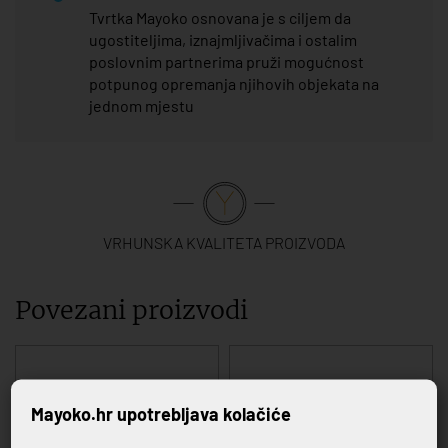
Tvrtka Mayoko osnovana je s ciljem da
ugostiteljima, iznajmljivačima i ostalim
poslovnim partnerima pruži mogućnost
potpunog opremanja njihovih objekata na
jednom mjestu
VRHUNSKA KVALITETA PROIZVODA
Povezani proizvodi
Mayoko.hr upotrebljava kolačiće