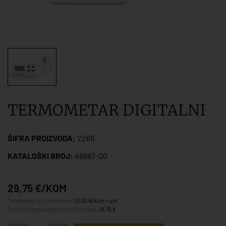
TERMOMETAR DIGITALNI
ŠIFRA PROIZVODA:
2269
KATALOŠKI BROJ:
49887-00
29,75 €/KOM
*veleprodajna cijena iznosi
23,80 €/kom + pdv
*najniža cijena u prethodnih 30 dana:
29,75 €