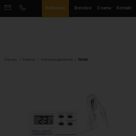
Reference
Brendovi
O nama
Kontakt
Mayoko
Paderno
Kuhinjska galanterija
Ostalo