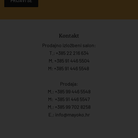
PRIJAVI SE
Kontakt
Prodajno izložbeni salon:
T.:
+385 22 216 634
M. +385 91 446 5504
M: +385 91 446 5548
Prodaja:
M.:
+385 99 446 5548
M:
+385 91 446 554
7
M.:
+385 99 702 8258
E.:
info@mayoko.
hr