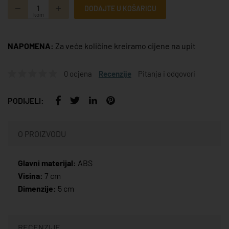
DODAJTE U KOŠARICU
kom
NAPOMENA:
Za veće količine kreiramo cijene na upit
0 ocjena
Recenzije
Pitanja i odgovori
PODIJELI:
O PROIZVODU
Glavni materijal:
ABS
Visina:
7 cm
Dimenzije:
5 cm
RECENZIJE