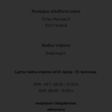
Prodajno izložbeni salon
Ćirila i Metoda 11
22211 Vodice
Radno vrijeme
Dragi kupci,
Ljetno radno vrijeme od 01. lipnja - 31. kolovoza
:
PON - PET: 08:00 - 17:00 h
SUB: 08:00 - 13:00 h
nedjeljom i blagdanima:
zatvoreno