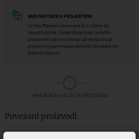
VAŠ PARTNER U PROJEKTIMA
Tvrtka Mayoko osnovana je s ciljem da
ugostiteljima, iznajmljivačima i ostalim
poslovnim partnerima pruži mogućnost
potpunog opremanja njihovih objekata na
jednom mjestu
VRHUNSKA KVALITETA PROIZVODA
Povezani proizvodi
-20%
-20%