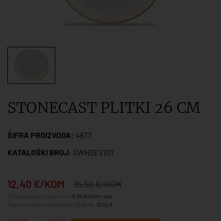
STONECAST PLITKI 26 CM
ŠIFRA PROIZVODA:
4877
KATALOŠKI BROJ:
SWHSEV101
12,40 €/KOM
15,50 €/KOM
*veleprodajna cijena iznosi
9,92 €/kom + pdv
*najniža cijena u prethodnih 30 dana:
12,40 €