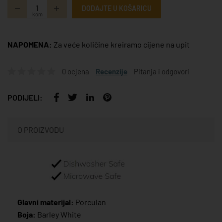
DODAJTE U KOŠARICU
kom
NAPOMENA:
Za veće količine kreiramo cijene na upit
0 ocjena
Recenzije
Pitanja i odgovori
PODIJELI:
O PROIZVODU
Glavni materijal:
Porculan
Boja:
Barley White