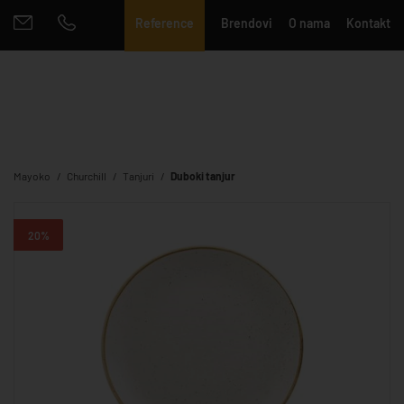
Reference
Brendovi
O nama
Kontakt
Mayoko
Churchill
Tanjuri
Duboki tanjur
20%