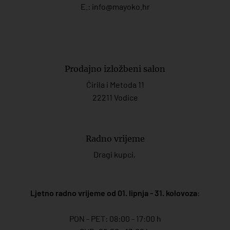
E.:
info@mayoko.
hr
Prodajno izložbeni salon
Ćirila i Metoda 11
22211 Vodice
Radno vrijeme
Dragi kupci,
Ljetno radno vrijeme od 01. lipnja - 31. kolovoza
:
PON - PET: 08:00 - 17:00 h