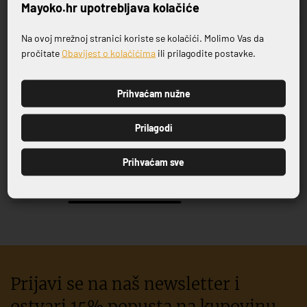
Mayoko.hr upotrebljava kolačiće
Na ovoj mrežnoj stranici koriste se kolačići. Molimo Vas da
Prijavite se na naš newsletter
pročitate
Obavijest o kolačićima
ili prilagodite postavke.
Prihvaćam nužne
PRIJAVI SE
Prilagodi
STONECAST DESERTNI 21,7
VRČ STONECAST 5,6 CL
CM
6,00 €
9,56 €
Prihvaćam sve
7,50 €
11,95 €
Prijavi se na naš newsletter i
ostvari 15% popusta na kupovinu