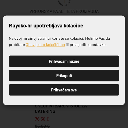
VRHUNSKA KVALITETA PROIZVODA
Mayoko.hr upotrebljava kolačiće
Povezani proizvodi
Na ovoj mrežnoj stranici koriste se kolačići. Molimo Vas da
Prijavite se na naš newsletter
pročitate
Obavijest o kolačićima
ili prilagodite postavke.
-10%
Prihvaćam nužne
PRIJAVI SE
Prilagodi
Prihvaćam sve
SKLOPIVI BARSKI STOL ZA
CATERING
76,50 €
85,00 €