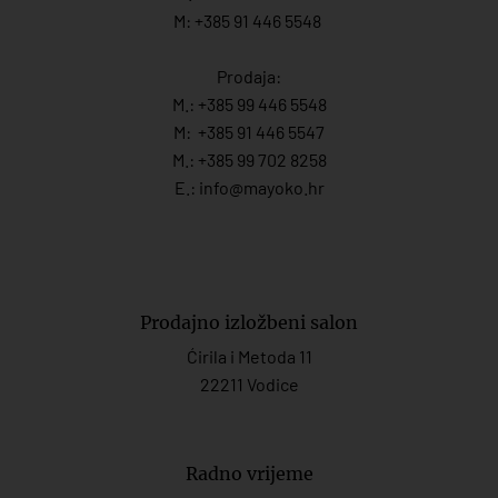
M: +385 91 446 5548
Prodaja:
M.:
+385 99 446 5548
M:
+385 91 446 554
7
M.:
+385 99 702 8258
E.:
info@mayoko.
hr
Prodajno izložbeni salon
Ćirila i Metoda 11
22211 Vodice
Radno vrijeme