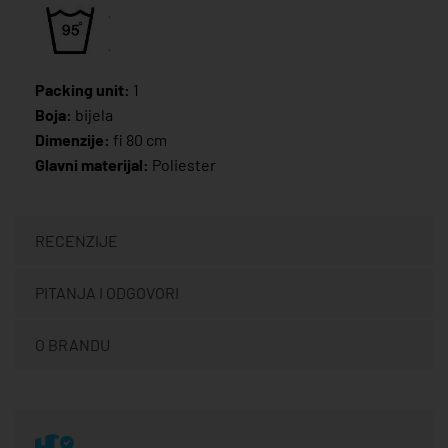
Packing unit:
1
Boja:
bijela
Dimenzije:
fi 80 cm
Glavni materijal:
Poliester
RECENZIJE
PITANJA I ODGOVORI
O BRANDU