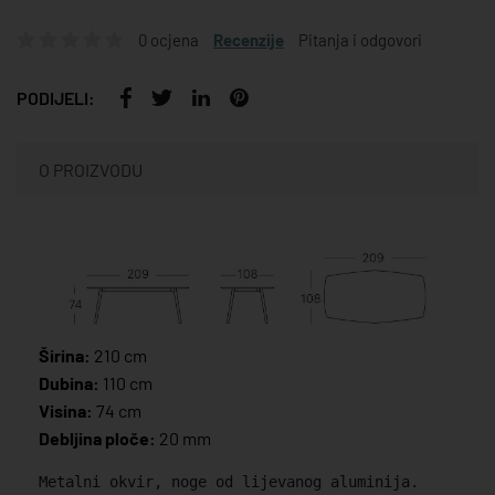
0 ocjena
Recenzije
Pitanja i odgovori
PODIJELI:
O PROIZVODU
Širina:
210 cm
Dubina:
110 cm
Visina:
74 cm
Debljina ploče:
20 mm
Metalni okvir, noge od lijevanog aluminija.