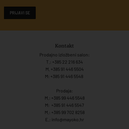
PRIJAVI SE
Kontakt
Prodajno izložbeni salon:
T.:
+385 22 216 634
M. +385 91 446 5504
M: +385 91 446 5548
Prodaja:
M.:
+385 99 446 5548
M:
+385 91 446 554
7
M.:
+385 99 702 8258
E.:
info@mayoko.
hr