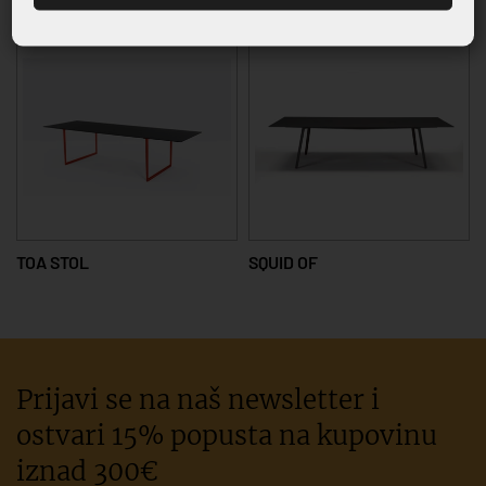
TOA STOL
SQUID OF
Prijavi se na naš newsletter i
ostvari 15% popusta na kupovinu
iznad 300€