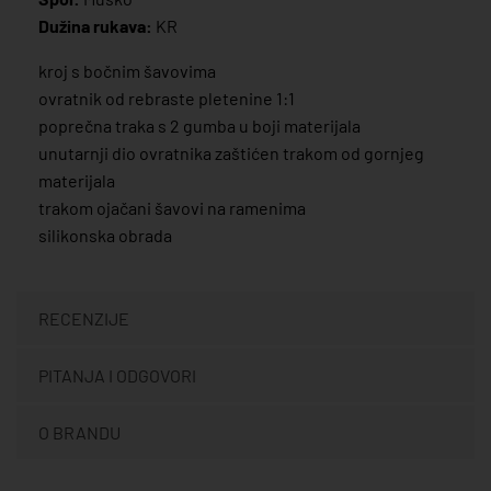
Dužina rukava:
KR
kroj s bočnim šavovima
ovratnik od rebraste pletenine 1:1
poprečna traka s 2 gumba u boji materijala
unutarnji dio ovratnika zaštićen trakom od gornjeg
materijala
trakom ojačani šavovi na ramenima
silikonska obrada
RECENZIJE
PITANJA I ODGOVORI
O BRANDU