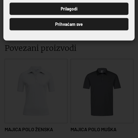
PRIJAVI SE
Prilagodi
Prihvaćam sve
VRHUNSKA KVALITETA PROIZVODA
Povezani proizvodi
MAJICA POLO ŽENSKA
MAJICA POLO MUŠKA