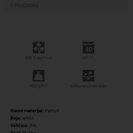
O PROIZVODU
Glavni materijal:
Pamuk
Boja:
white
Veličina:
3XL
Spol:
Muško