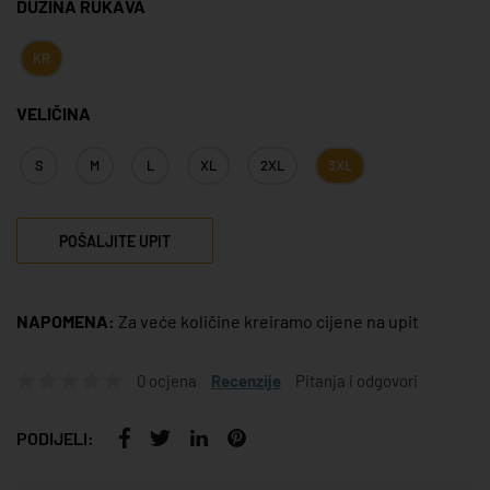
DUŽINA RUKAVA
KR
VELIČINA
S
M
L
XL
2XL
3XL
POŠALJITE UPIT
NAPOMENA:
Za veće količine kreiramo cijene na upit
0 ocjena
Recenzije
Pitanja i odgovori
PODIJELI: