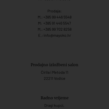
Prodaja:
M.:
+385 99 446 5548
M:
+385 91 446 554
7
M.:
+385 99 702 8258
E.:
info@mayoko.
hr
Prodajno izložbeni salon
Ćirila i Metoda 11
22211 Vodice
Radno vrijeme
Dragi kupci,