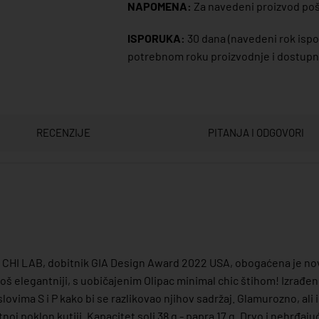
NAPOMENA:
Za navedeni proizvod poša
ISPORUKA:
30 dana
(navedeni rok ispor
potrebnom roku proizvodnje i dostupno
RECENZIJE
PITANJA I ODGOVORI
CHI CHI LAB, dobitnik GIA Design Award 2022 USA, obogaćena je no
još elegantniji, s uobičajenim Olipac minimal chic štihom! Izrađe
ovima S i P kako bi se razlikovao njihov sadržaj. Glamurozno, ali 
noj poklon kutiji. Kapacitet soli 38 g - papra 17 g. Drvo i nehrđajuć