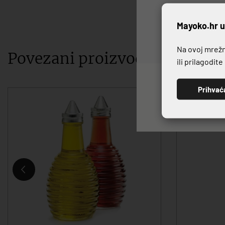
P
Mayoko.hr u
Na ovoj mrežno
Povezani proizvodi
ili prilagodit
Prihvać