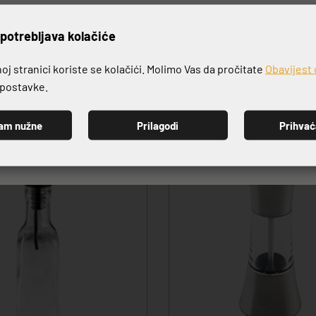
VRHUNSKA KVALITETA PROIZVODA
rijavite se na naš newslett
potrebljava kolačiće
j stranici koriste se kolačići. Molimo Vas da pročitate
Obavijest 
e postavke.
am nužne
Prilagodi
Prihva
PRIJAVI SE