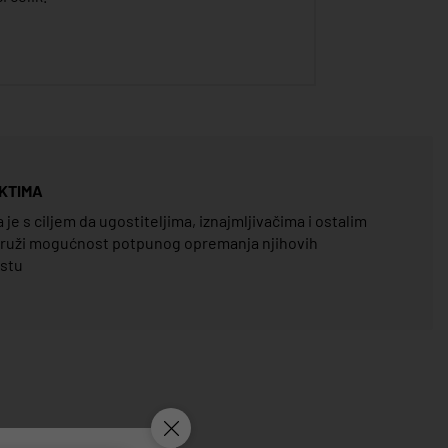
KTIMA
e s ciljem da ugostiteljima, iznajmljivačima i ostalim
pruži mogućnost potpunog opremanja njihovih
estu