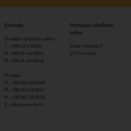
Kontakt
Prodajno izložbeni
salon
Prodajno izložbeni salon:
T.:
+385 22 216 634
Ćirila i Metoda 11
M. +385 91 446 5504
22211 Vodice
M: +385 91 446 5548
Prodaja:
M.:
+385 99 446 5548
M:
+385 91 446 554
7
M.:
+385 99 702 8258
E.:
info@mayoko.
hr