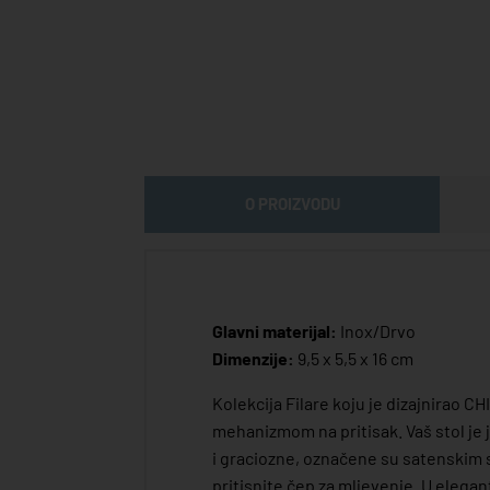
O PROIZVODU
Glavni materijal:
Inox/Drvo
Dimenzije:
9,5 x 5,5 x 16 cm
Kolekcija Filare koju je dizajnirao 
mehanizmom na pritisak. Vaš stol je 
i graciozne, označene su satenskim sl
pritisnite čep za mljevenje. U elegant