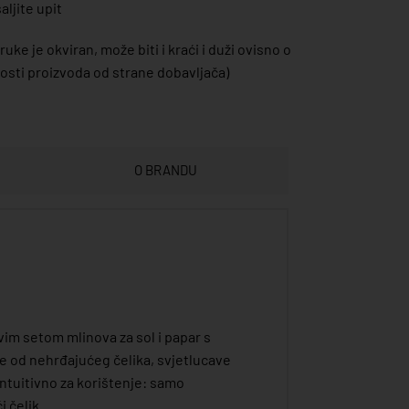
ljite upit
uke je okviran, može biti i kraći i duži ovisno o
sti proizvoda od strane dobavljača)
O BRANDU
vim setom mlinova za sol i papar s
ne od nehrđajućeg čelika, svjetlucave
intuitivno za korištenje: samo
i čelik.