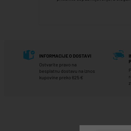
INFORMACIJE O DOSTAVI
Ostvarite pravo na
P
besplatnu dostavu na iznos
r
kupovine preko 625 €
z