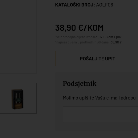
KATALOŠKI BROJ:
AOLF06
38,90 €/KOM
*veleprodajna cijena iznosi
31,12 €/kom + pdv
*najniža cijena u prethodnih 30 dana:
38,90 €
POŠALJITE UPIT
Podsjetnik
Molimo upišite Vašu e-mail adresu