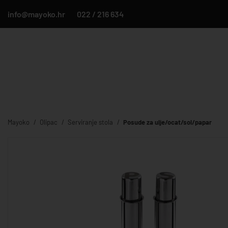
info@mayoko.hr
022 / 216 634
Mayoko
Olipac
Serviranje stola
Posude za ulje/ocat/sol/papar