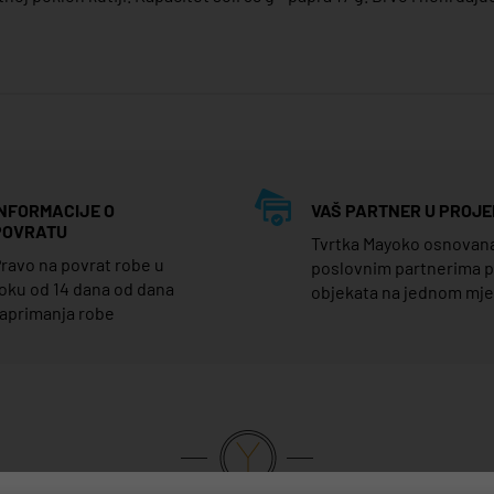
INFORMACIJE O
VAŠ PARTNER U PROJE
POVRATU
Tvrtka Mayoko osnovana j
ravo na povrat robe u
poslovnim partnerima 
oku od 14 dana od dana
objekata na jednom mj
aprimanja robe