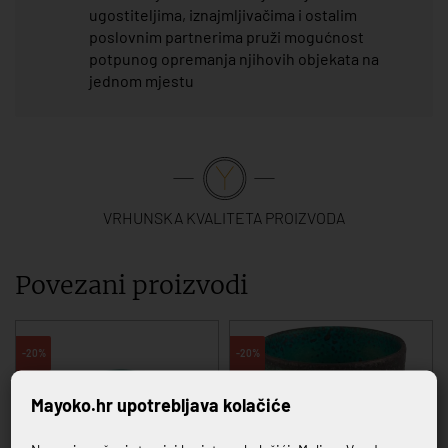
ugostiteljima, iznajmljivačima i ostalim
poslovnim partnerima pruži mogućnost
potpunog opremanja njihovih objekata na
jednom mjestu
VRHUNSKA KVALITETA PROIZVODA
Povezani proizvodi
-20%
-20%
Mayoko.hr upotrebljava kolačiće