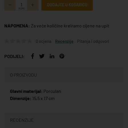
DODAJTE U KOŠARICU
kom
NAPOMENA:
Za veće količine kreiramo cijene na upit
0 ocjena
Recenzije
Pitanja i odgovori
PODIJELI:
O PROIZVODU
Glavni materijal:
Porculan
Dimenzije:
15,5 x 17 cm
RECENZIJE