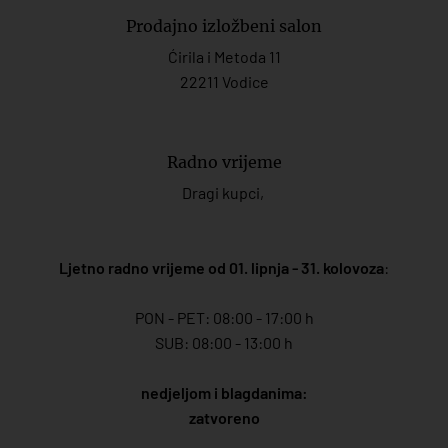
Prodajno izložbeni salon
Ćirila i Metoda 11
22211 Vodice
Radno vrijeme
Dragi kupci,
Ljetno radno vrijeme od 01. lipnja - 31. kolovoza
:
PON - PET: 08:00 - 17:00 h
SUB: 08:00 - 13:00 h
nedjeljom i blagdanima:
zatvoreno