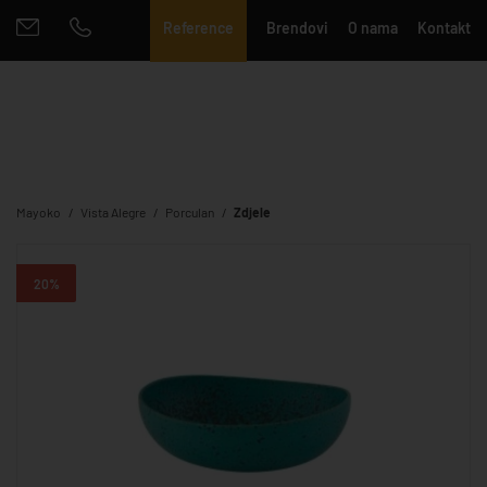
Reference
Brendovi
O nama
Kontakt
Mayoko
Vista Alegre
Porculan
Zdjele
20%