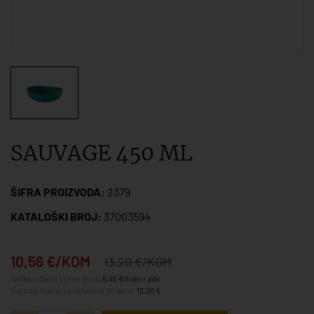
SAUVAGE 450 ML
ŠIFRA PROIZVODA:
2379
KATALOŠKI BROJ:
37003594
10,56 €/KOM
13,20 €/KOM
*veleprodajna cijena iznosi
8,45 €/kom + pdv
*najniža cijena u prethodnih 30 dana:
13,20 €