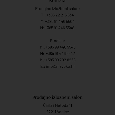
Kontakt
Prodajno izložbeni salon:
T.:
+385 22 216 634
M. +385 91 446 5504
M: +385 91 446 5548
Prodaja:
M.:
+385 99 446 5548
M:
+385 91 446 554
7
M.:
+385 99 702 8258
E.:
info@mayoko.
hr
Prodajno izložbeni salon
Ćirila i Metoda 11
22211 Vodice