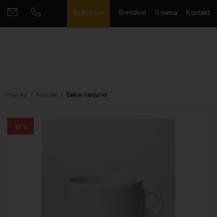
Reference
Brendovi
O nama
Kontakt
Mayoko
Porculan
Šalice i tanjurići
20%