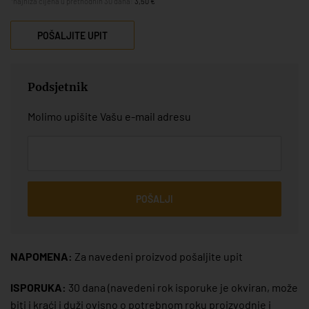
*najniža cijena u prethodnih 30 dana:
3,50 €
POŠALJITE UPIT
Podsjetnik
Molimo upišite Vašu e-mail adresu
POŠALJI
NAPOMENA:
Za navedeni proizvod pošaljite upit
ISPORUKA:
30 dana
(navedeni rok isporuke je okviran, može
biti i kraći i duži ovisno o potrebnom roku proizvodnje i