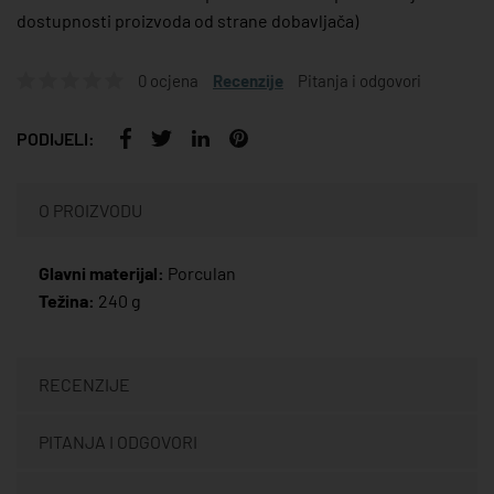
dostupnosti proizvoda od strane dobavljača)
0 ocjena
Recenzije
Pitanja i odgovori
PODIJELI:
O PROIZVODU
Glavni materijal:
Porculan
Težina:
240 g
RECENZIJE
PITANJA I ODGOVORI