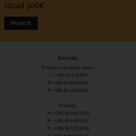
iznad 300€
PRIJAVI SE
Kontakt
Prodajno izložbeni salon:
T.:
+385 22 216 634
M. +385 91 446 5504
M: +385 91 446 5548
Prodaja:
M.:
+385 99 446 5548
M:
+385 91 446 554
7
M.:
+385 99 702 8258
E.:
info@mayoko.
hr