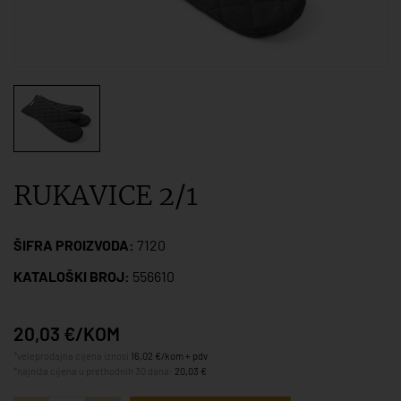
RUKAVICE 2/1
ŠIFRA PROIZVODA:
7120
KATALOŠKI BROJ:
556610
20,03 €/KOM
*veleprodajna cijena iznosi
16,02 €/kom + pdv
*najniža cijena u prethodnih 30 dana:
20,03 €