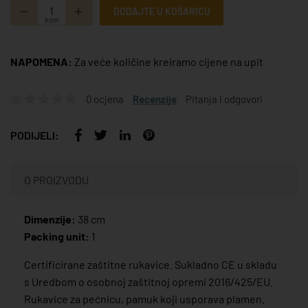
DODAJTE U KOŠARICU
kom
NAPOMENA:
Za veće količine kreiramo cijene na upit
0 ocjena
Recenzije
Pitanja i odgovori
PODIJELI:
O PROIZVODU
Dimenzije:
38 cm
Packing unit:
1
Certificirane zaštitne rukavice. Sukladno CE u skladu
s Uredbom o osobnoj zaštitnoj opremi 2016/425/EU.
Rukavice za pećnicu, pamuk koji usporava plamen.