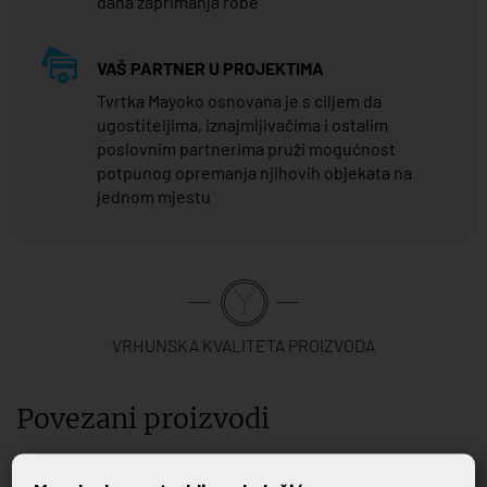
dana zaprimanja robe
VAŠ PARTNER U PROJEKTIMA
Tvrtka Mayoko osnovana je s ciljem da
ugostiteljima, iznajmljivačima i ostalim
poslovnim partnerima pruži mogućnost
potpunog opremanja njihovih objekata na
jednom mjestu
VRHUNSKA KVALITETA PROIZVODA
Povezani proizvodi