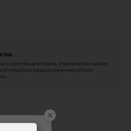
KTIMA
e s ciljem da ugostiteljima, iznajmljivačima i ostalim
pruži mogućnost potpunog opremanja njihovih
estu