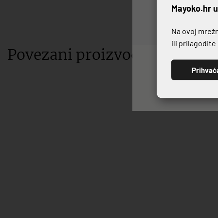
P
Mayoko.hr u
Na ovoj mrežno
ili prilagodit
Povezani proizvodi
Prihvać