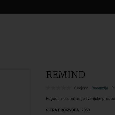
REMIND
0 ocjena
Recenzije
Pi
Pogodan za unutarnje i vanjske prostor
ŠIFRA PROIZVODA:
2939