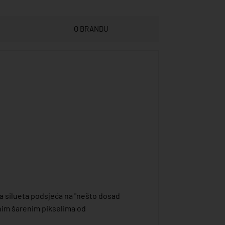
O BRANDU
a silueta podsjeća na "nešto dosad
tnim šarenim pikselima od