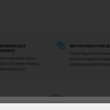
INFORMACIJE O
VAŠ PARTNER U PROJE
POVRATU
Tvrtka Mayoko osnovana j
ravo na povrat robe u
poslovnim partnerima 
oku od 14 dana od dana
objekata na jednom mj
aprimanja robe