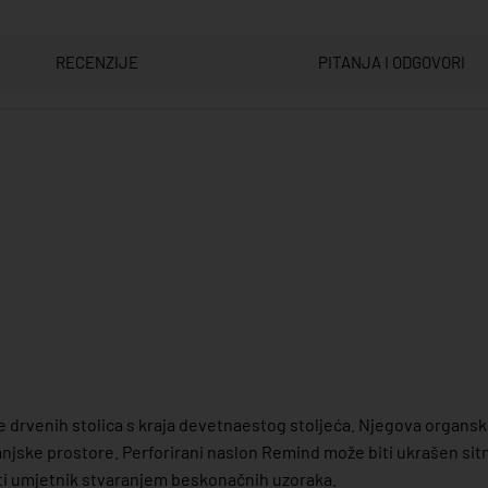
RECENZIJE
PITANJA I ODGOVORI
 drvenih stolica s kraja devetnaestog stoljeća. Njegova organsk
anjske prostore. Perforirani naslon Remind može biti ukrašen si
ti umjetnik stvaranjem beskonačnih uzoraka.