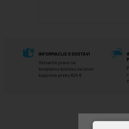
INFORMACIJE O DOSTAVI
Ostvarite pravo na
P
besplatnu dostavu na iznos
r
kupovine preko 625 €
z