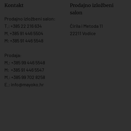
Kontakt
Prodajno izložbeni
salon
Prodajno izložbeni salon:
T.:
+385 22 216 634
Ćirila i Metoda 11
M. +385 91 446 5504
22211 Vodice
M: +385 91 446 5548
Prodaja:
M.:
+385 99 446 5548
M:
+385 91 446 554
7
M.:
+385 99 702 8258
E.:
info@mayoko.
hr