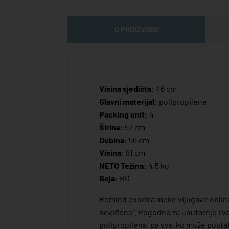
O PROIZVODU
Visina sjedišta:
46 cm
Glavni materijal:
polipropilene
Packing unit:
4
Širina:
57 cm
Dubina:
56 cm
Visina:
81 cm
NETO Težina:
4,5 kg
Boja:
RO
Remind evocira meke vijugave obline
neviđeno". Pogodno za unutarnje i v
polipropilena, pa svatko može posta