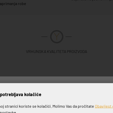
aprimanja robe
VRHUNSKA KVALITETA PROIZVODA
rijavite se na naš newslett
potrebljava kolačiće
-20%
j stranici koriste se kolačići. Molimo Vas da pročitate
Obavijest 
e postavke.