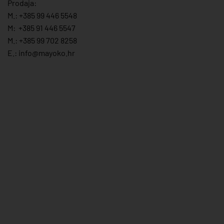
Prodaja:
M.:
+385 99 446 5548
M:
+385 91 446 554
7
M.:
+385 99 702 8258
E.:
info@mayoko.
hr