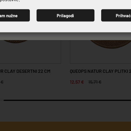
am nužne
Prilagodi
Prihva
PRIJAVI SE
R CLAY DESERTNI 22 CM
QUEOPS NATUR CLAY PLITKI 2
 €
12,57 €
15,71 €