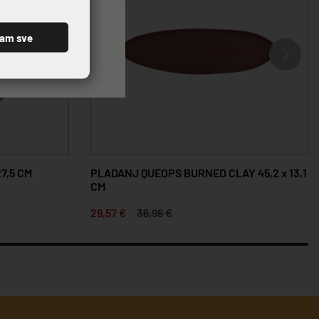
ćam sve
7,5 CM
PLADANJ QUEOPS BURNED CLAY 45,2 x 13,1
CM
29,57 €
36,96 €