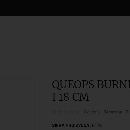
QUEOPS BURN
I 18 CM
0 ocjena
Recenzije
Pi
ŠIFRA PROIZVODA:
8472