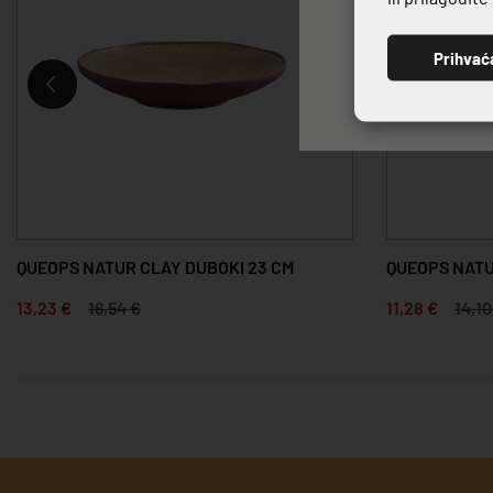
Prihvać
QUEOPS NATUR CLAY DUBOKI 23 CM
QUEOPS NATU
13,23 €
16,54 €
11,28 €
14,10