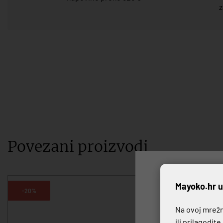
z
Povezani proizvodi
P
Mayoko.hr u
-20%
-20%
Na ovoj mrežno
ili prilagodit