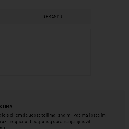
O BRANDU
KTIMA
e s ciljem da ugostiteljima, iznajmljivačima i ostalim
pruži mogućnost potpunog opremanja njihovih
estu