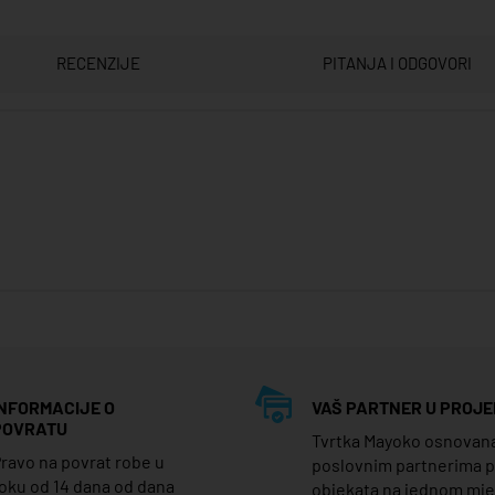
RECENZIJE
PITANJA I ODGOVORI
INFORMACIJE O
VAŠ PARTNER U PROJE
POVRATU
Tvrtka Mayoko osnovana j
ravo na povrat robe u
poslovnim partnerima 
oku od 14 dana od dana
objekata na jednom mj