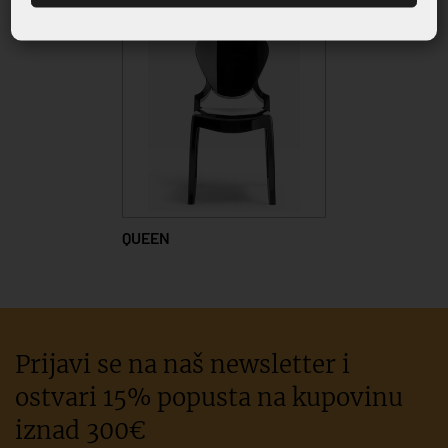
QUEEN
Prijavi se na naš newsletter i
ostvari 15% popusta na kupovinu
iznad 300€