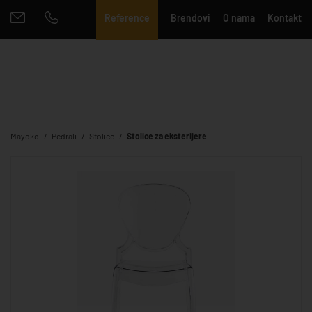
Reference
Brendovi
O nama
Kontakt
Mayoko
Pedrali
Stolice
Stolice za eksterijere