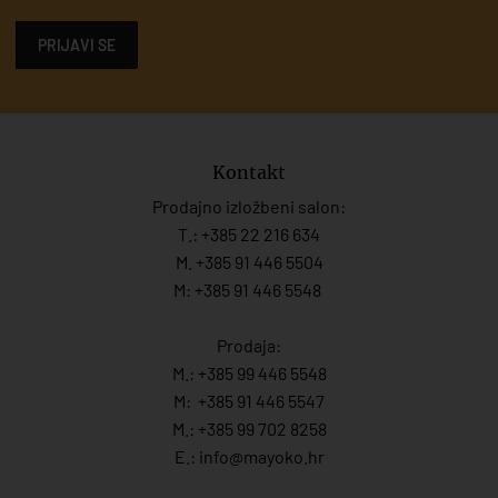
PRIJAVI SE
Kontakt
Prodajno izložbeni salon:
T.:
+385 22 216 634
M. +385 91 446 5504
M: +385 91 446 5548
Prodaja:
M.:
+385 99 446 5548
M:
+385 91 446 554
7
M.:
+385 99 702 8258
E.:
info@mayoko.
hr