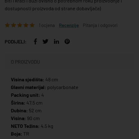
biti i kraći i duži ovisno o potrebnom roku proizvodnje i
dostupnosti proizvoda od strane dobavljača)
1 ocjena
Recenzije
Pitanja i odgovori
PODIJELI:
O PROIZVODU
Visina sjedišta:
48 cm
Glavni materijal:
polycarbonate
Packing unit:
4
Širina:
47,5 cm
Dubina:
52 cm
Visina:
90 cm
NETO Težina:
4,5 kg
Boja:
TR