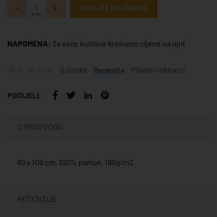
DODAJTE U KOŠARICU
kom
NAPOMENA:
Za veće količine kreiramo cijene na upit
0 ocjena
Recenzije
Pitanja i odgovori
PODIJELI:
O PROIZVODU
80 x 100 cm, 100% pamuk, 190g/m2
RECENZIJE