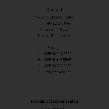
Kontakt
Prodajno izložbeni salon:
T.:
+385 22 216 634
M. +385 91 446 5504
M: +385 91 446 5548
Prodaja:
M.:
+385 99 446 5548
M:
+385 91 446 554
7
M.:
+385 99 702 8258
E.:
info@mayoko.
hr
Prodajno izložbeni salon
Ćirila i Metoda 11