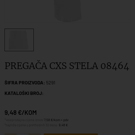
PREGAČA CXS STELA 08464
ŠIFRA PROIZVODA:
5291
KATALOŠKI BROJ:
9,48 €/KOM
*veleprodajna cijena iznosi
7,58 €/kom + pdv
*najniža cijena u prethodnih 30 dana:
9,48 €