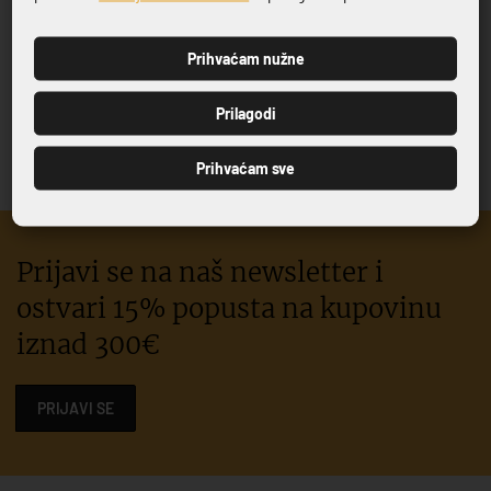
Prihvaćam nužne
PRIJAVI SE
PREGAČA CXS LENA 08289
Prilagodi
6,46 €
Prihvaćam sve
Prijavi se na naš newsletter i
ostvari 15% popusta na kupovinu
iznad 300€
PRIJAVI SE