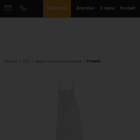
Reference
Brendovi
O nama
Kontakt
Mayoko
CXS
Gastro i service radna odjeća
Pregače