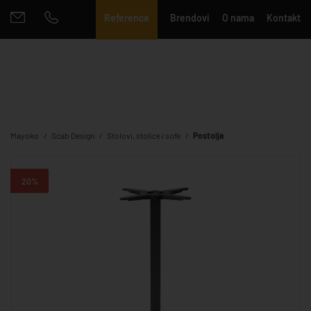
Reference
Brendovi
O nama
Kontakt
Mayoko
Scab Design
Stolovi, stolice i sofe
Postolja
20%