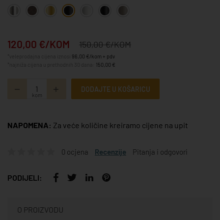
120,00 €/KOM
150,00 €/KOM
*veleprodajna cijena iznosi
96,00 €/kom + pdv
*najniža cijena u prethodnih 30 dana:
150,00 €
DODAJTE U KOŠARICU
kom
NAPOMENA:
Za veće količine kreiramo cijene na upit
0 ocjena
Recenzije
Pitanja i odgovori
PODIJELI:
O PROIZVODU