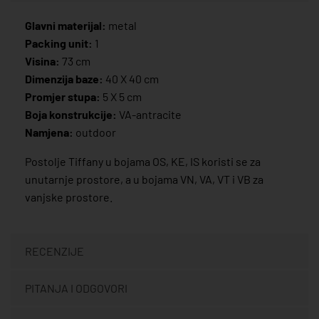
Glavni materijal:
metal
Packing unit:
1
Visina:
73 cm
Dimenzija baze:
40 X 40 cm
Promjer stupa:
5 X 5 cm
Boja konstrukcije:
VA-antracite
Namjena:
outdoor
Postolje Tiffany u bojama OS, KE, IS koristi se za
unutarnje prostore, a u bojama VN, VA, VT i VB za
vanjske prostore.
RECENZIJE
PITANJA I ODGOVORI