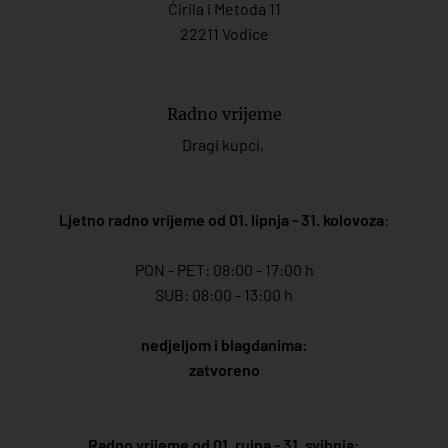
Ćirila i Metoda 11
22211 Vodice
Radno vrijeme
Dragi kupci,
Ljetno radno vrijeme od 01. lipnja - 31. kolovoza
:
PON - PET: 08:00 - 17:00 h
SUB: 08:00 - 13:00 h
nedjeljom i blagdanima:
zatvoreno
Radno vrijeme od 01. rujna - 31. svibnja: