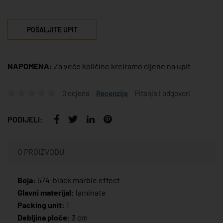
POŠALJITE UPIT
NAPOMENA:
Za veće količine kreiramo cijene na upit
0 ocjena
Recenzije
Pitanja i odgovori
PODIJELI:
O PROIZVODU
Boja:
574-black marble effect
Glavni materijal:
laminate
Packing unit:
1
Debljina ploče:
3 cm