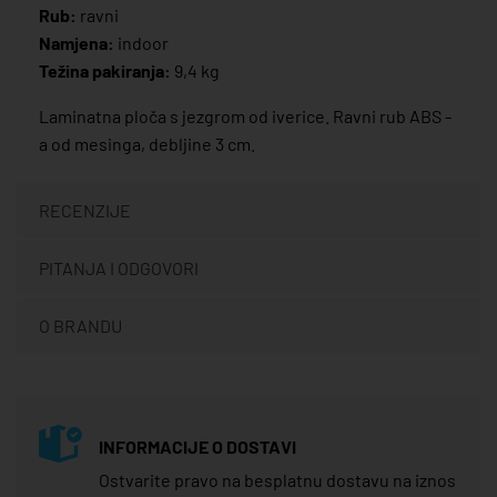
Rub:
ravni
Namjena:
indoor
Težina pakiranja:
9,4 kg
Laminatna ploča s jezgrom od iverice. Ravni rub ABS -
a od mesinga, debljine 3 cm.
RECENZIJE
PITANJA I ODGOVORI
O BRANDU
INFORMACIJE O DOSTAVI
Ostvarite pravo na besplatnu dostavu na iznos