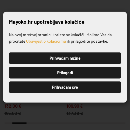
Povezani proizvodi
Mayoko.hr upotrebljava kolačiće
Na ovoj mrežnoj stranici koriste se kolačići. Molimo Vas da
-20%
-20%
Prijavite se na naš newsletter
pročitate
Obavijest o kolačićima
ili prilagodite postavke.
Prihvaćam nužne
PRIJAVI SE
Prilagodi
NA STANJU
NA STANJU
Prihvaćam sve
PLOČA ZA STOL CARINO 80 X
PLOČA ZA STOL CARINO 80 X
80 PINIE
60 PINIE
132,00 €
109,90 €
165,00 €
137,38 €