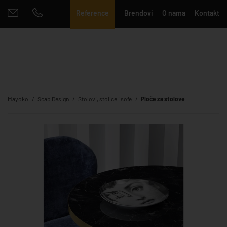
Reference
Brendovi
O nama
Kontakt
Mayoko
Scab Design
Stolovi, stolice i sofe
Ploče za stolove