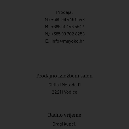
Prodaja:
M.:
+385 99 446 5548
M:
+385 91 446 554
7
M.:
+385 99 702 8258
E.:
info@mayoko.
hr
Prodajno izložbeni salon
Ćirila i Metoda 11
22211 Vodice
Radno vrijeme
Dragi kupci,