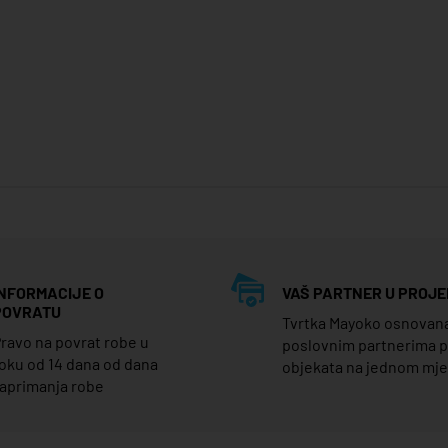
INFORMACIJE O
VAŠ PARTNER U PROJE
POVRATU
Tvrtka Mayoko osnovana j
ravo na povrat robe u
poslovnim partnerima 
oku od 14 dana od dana
objekata na jednom mj
aprimanja robe