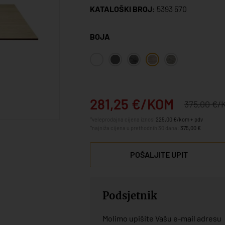
KATALOŠKI BROJ:
5393 570
BOJA
281,25 €/KOM
375,00 €/
*veleprodajna cijena iznosi
225,00 €/kom + pdv
*najniža cijena u prethodnih 30 dana:
375,00 €
POŠALJITE UPIT
Podsjetnik
Molimo upišite Vašu e-mail adresu