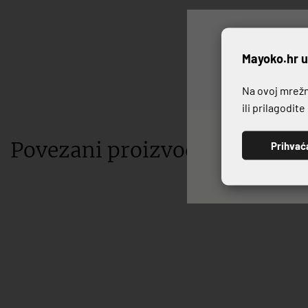
P
Mayoko.hr u
Na ovoj mrežno
ili prilagodit
Povezani proizvodi
Prihvać