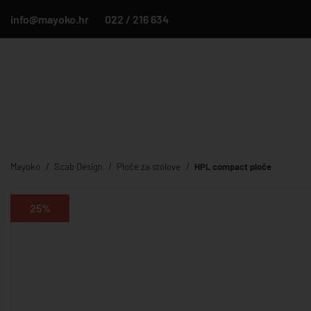
info@mayoko.hr
022 / 216 634
Mayoko
Scab Design
Ploče za stolove
HPL compact ploče
25%