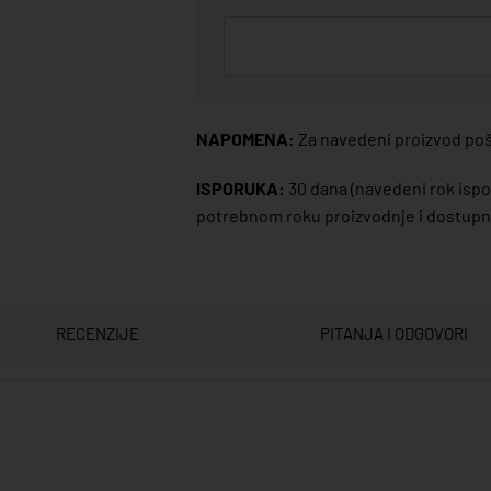
NAPOMENA:
Za navedeni proizvod poša
ISPORUKA:
30 dana
(navedeni rok ispor
potrebnom roku proizvodnje i dostupno
RECENZIJE
PITANJA I ODGOVORI