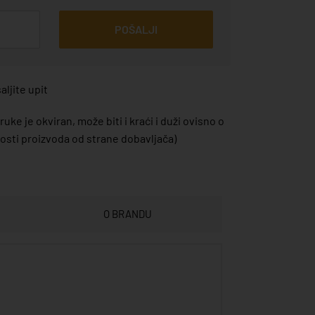
POŠALJI
ljite upit
uke je okviran, može biti i kraći i duži ovisno o
sti proizvoda od strane dobavljača)
O BRANDU