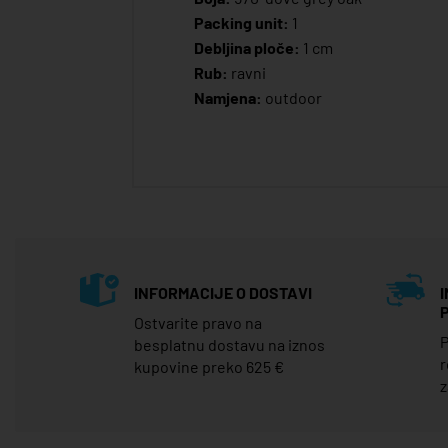
Packing unit:
1
Debljina ploče:
1 cm
Rub:
ravni
Namjena:
outdoor
INFORMACIJE O DOSTAVI
Ostvarite pravo na
P
besplatnu dostavu na iznos
r
kupovine preko 625 €
z