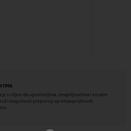
KTIMA
e s ciljem da ugostiteljima, iznajmljivačima i ostalim
pruži mogućnost potpunog opremanja njihovih
estu