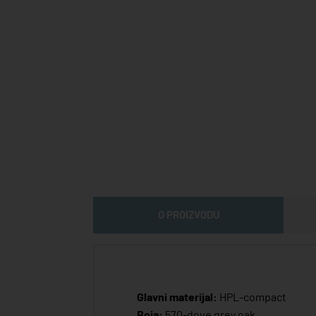
O PROIZVODU
Glavni materijal:
HPL-compact
Boja:
570-dove grey oak