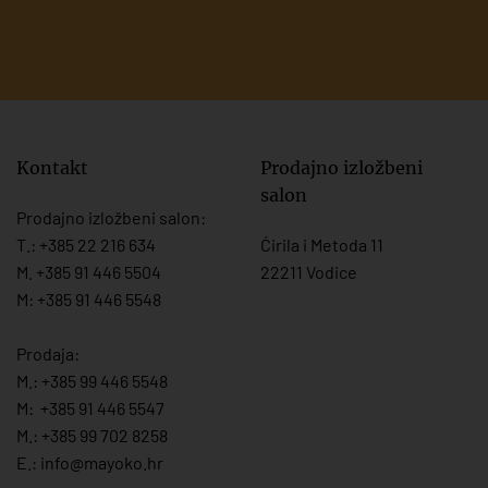
Kontakt
Prodajno izložbeni
salon
Prodajno izložbeni salon:
T.:
+385 22 216 634
Ćirila i Metoda 11
M. +385 91 446 5504
22211 Vodice
M: +385 91 446 5548
Prodaja:
M.:
+385 99 446 5548
M:
+385 91 446 554
7
M.:
+385 99 702 8258
E.:
info@mayoko.
hr