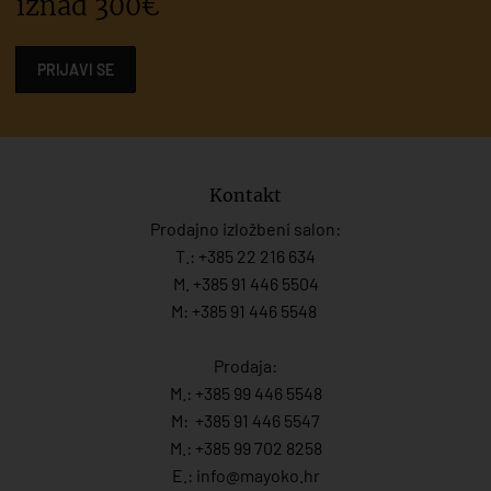
iznad 300€
PRIJAVI SE
Kontakt
Prodajno izložbeni salon:
T.:
+385 22 216 634
M. +385 91 446 5504
M: +385 91 446 5548
Prodaja:
M.:
+385 99 446 5548
M:
+385 91 446 554
7
M.:
+385 99 702 8258
E.:
info@mayoko.
hr