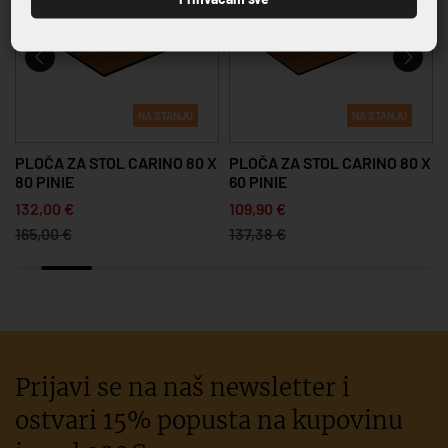
NA STANJU
NA STANJU
PLOČA ZA STOL CARINO 80 X
PLOČA ZA STOL CARINO 80 X
80 PINIE
60 PINIE
132,00 €
109,90 €
165,00 €
137,38 €
Prijavi se na naš newsletter i
ostvari 15% popusta na kupovinu