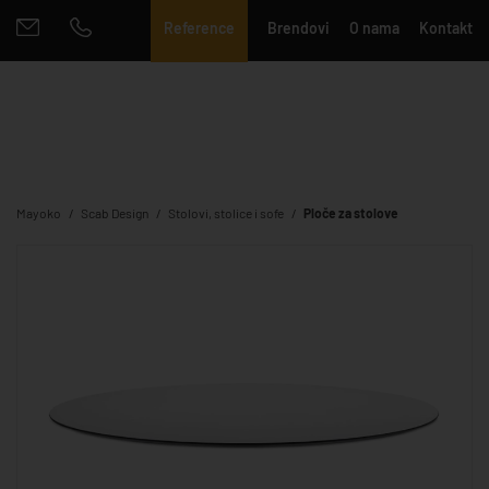
Reference
Brendovi
O nama
Kontakt
Mayoko
Scab Design
Stolovi, stolice i sofe
Ploče za stolove