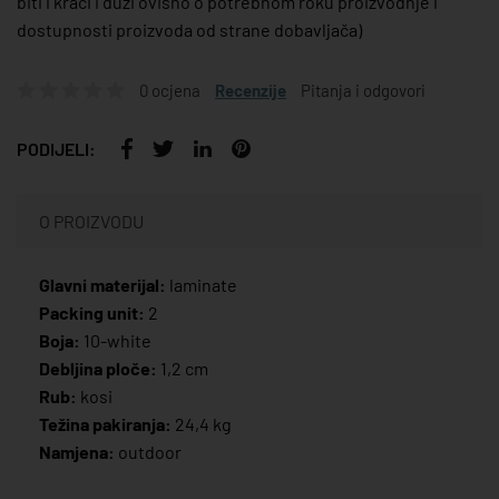
biti i kraći i duži ovisno o potrebnom roku proizvodnje i
dostupnosti proizvoda od strane dobavljača)
0 ocjena
Recenzije
Pitanja i odgovori
PODIJELI:
O PROIZVODU
Glavni materijal:
laminate
Packing unit:
2
Boja:
10-white
Debljina ploče:
1,2 cm
Rub:
kosi
Težina pakiranja:
24,4 kg
Namjena:
outdoor