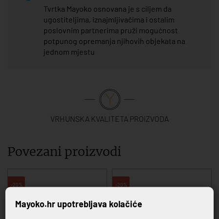
Tvrtka Mayoko osnovana je s ciljem da
ugostiteljima, iznajmljivačima i ostalim
poslovnim partnerima pruži mogućnost
potpunog opremanja njihovih objekata na
jednom mjestu
VRHUNSKA KVALITETA PROIZVODA
Povezani proizvodi
-20%
-20%
Mayoko.hr upotrebljava kolačiće