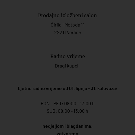
Prodajno izložbeni salon
Ćirila i Metoda 11
22211 Vodice
Radno vrijeme
Dragi kupci,
Ljetno radno vrijeme od 01. lipnja - 31. kolovoza
:
PON - PET: 08:00 - 17:00 h
SUB: 08:00 - 13:00 h
nedjeljom i blagdanima:
zatvoreno