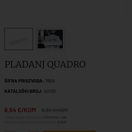
PLADANJ QUADRO
ŠIFRA PROIZVODA:
7609
KATALOŠKI BROJ:
40105
6,64 €/KOM
8,30 €/KOM
*veleprodajna cijena iznosi
5,31 €/kom + pdv
*najniža cijena u prethodnih 30 dana:
8,30 €