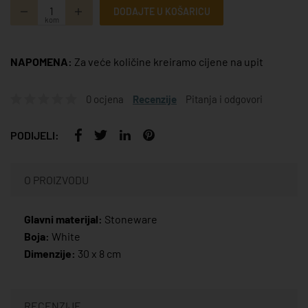
DODAJTE U KOŠARICU
kom
NAPOMENA:
Za veće količine kreiramo cijene na upit
0 ocjena
Recenzije
Pitanja i odgovori
PODIJELI:
O PROIZVODU
Glavni materijal:
Stoneware
Boja:
White
Dimenzije:
30 x 8 cm
RECENZIJE