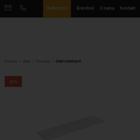
Reference
Brendovi
O nama
Kontakt
Mayoko
Aida
Porculan
Ovali i pladnjevi
20%