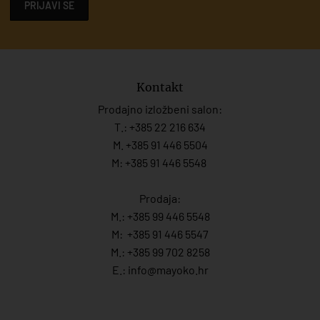
PRIJAVI SE
Kontakt
Prodajno izložbeni salon:
T.:
+385 22 216 634
M. +385 91 446 5504
M: +385 91 446 5548
Prodaja:
M.:
+385 99 446 5548
M:
+385 91 446 554
7
M.:
+385 99 702 8258
E.:
info@mayoko.
hr