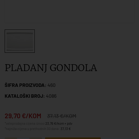
PLADANJ GONDOLA
ŠIFRA PROIZVODA:
460
KATALOŠKI BROJ:
4086
29,70 €/KOM
37,13 €/KOM
*veleprodajna cijena iznosi
23,76 €/kom + pdv
*najniža cijena u prethodnih 30 dana:
37,13 €