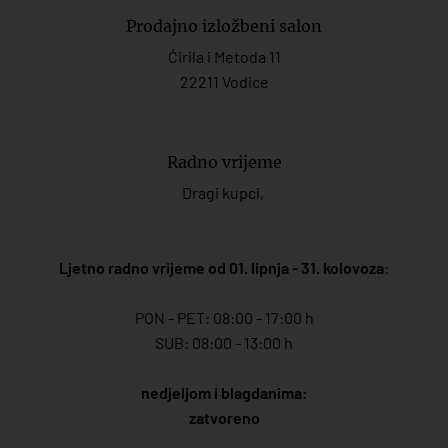
Prodajno izložbeni salon
Ćirila i Metoda 11
22211 Vodice
Radno vrijeme
Dragi kupci,
Ljetno radno vrijeme od 01. lipnja - 31. kolovoza
:
PON - PET: 08:00 - 17:00 h
SUB: 08:00 - 13:00 h
nedjeljom i blagdanima:
zatvoreno