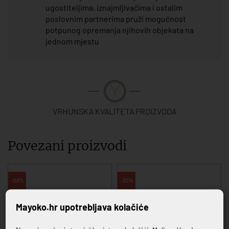
ugostiteljima, iznajmljivačima i ostalim
poslovnim partnerima pruži mogućnost
potpunog opremanja njihovih objekata na
jednom mjestu
VRHUNSKA KVALITETA PROIZVODA
Povezani proizvodi
-20%
-20%
Mayoko.hr upotrebljava kolačiće