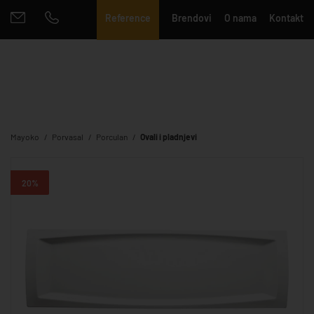
Reference
Brendovi
O nama
Kontakt
Mayoko
Porvasal
Porculan
Ovali i pladnjevi
20%