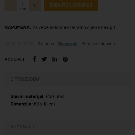
DODAJTE U KOŠARICU
kom
NAPOMENA:
Za veće količine kreiramo cijene na upit
0 ocjena
Recenzije
Pitanja i odgovori
PODIJELI:
O PROIZVODU
Glavni materijal:
Porculan
Dimenzije:
60 x 18 cm
RECENZIJE