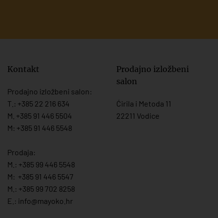
Kontakt
Prodajno izložbeni
salon
Prodajno izložbeni salon:
T.:
+385 22 216 634
Ćirila i Metoda 11
M. +385 91 446 5504
22211 Vodice
M: +385 91 446 5548
Prodaja:
M.:
+385 99 446 5548
M:
+385 91 446 554
7
M.:
+385 99 702 8258
E.:
info@mayoko.
hr