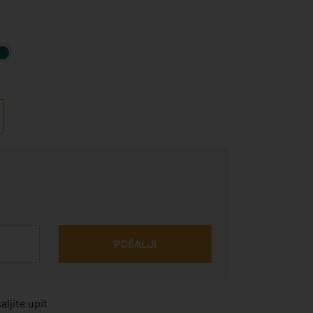
POŠALJI
ljite upit