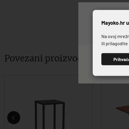
P
Mayoko.hr u
Na ovoj mrežno
ili prilagodit
Povezani proizvodi
Prihvać