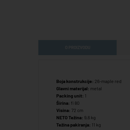
O PROIZVODU
Boja konstrukcije:
26-maple red
Glavni materijal:
metal
Packing unit:
1
Širina:
fi 80
Visina:
72 cm
NETO Težina:
9,6 kg
Težina pakiranja:
11 kg