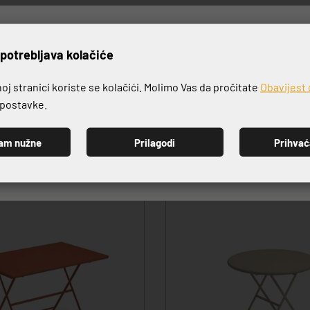
rijavite se na naš newslett
potrebljava kolačiće
VRHUNSKA KVALITETA PROIZVODA
j stranici koriste se kolačići. Molimo Vas da pročitate
Obavijest 
e postavke.
am nužne
Prilagodi
Prihva
PRIJAVI SE