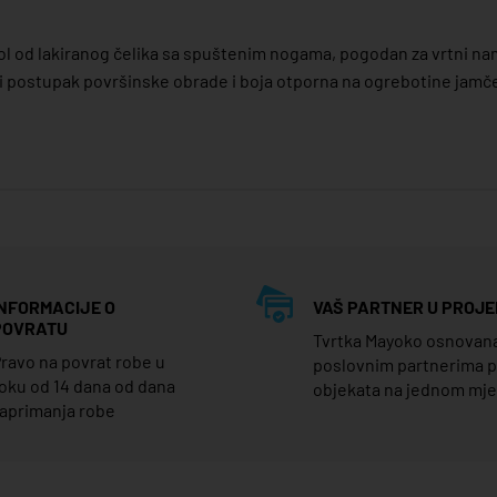
stol od lakiranog čelika sa spuštenim nogama, pogodan za vrtni nam
ni postupak površinske obrade i boja otporna na ogrebotine jamč
INFORMACIJE O
VAŠ PARTNER U PROJE
POVRATU
Tvrtka Mayoko osnovana j
ravo na povrat robe u
poslovnim partnerima 
oku od 14 dana od dana
objekata na jednom mj
aprimanja robe