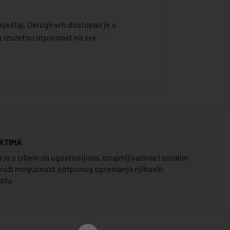
ještaj. Okrugli vrh dostupan je s
e izuzetnu otpornost na sve
KTIMA
e s ciljem da ugostiteljima, iznajmljivačima i ostalim
pruži mogućnost potpunog opremanja njihovih
estu