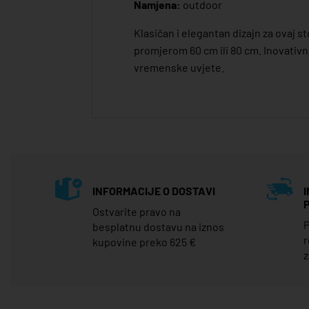
Namjena:
outdoor
Klasičan i elegantan dizajn za ovaj 
promjerom 60 cm ili 80 cm. Inovativ
vremenske uvjete.
INFORMACIJE O DOSTAVI
Ostvarite pravo na
P
besplatnu dostavu na iznos
r
kupovine preko 625 €
z