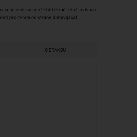
uke je okviran, može biti i kraći i duži ovisno o
sti proizvoda od strane dobavljača)
O BRANDU