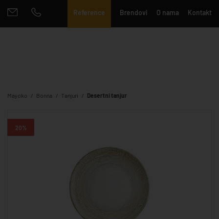
Reference
Brendovi
O nama
Kontakt
Mayoko
Bonna
Tanjuri
Desertni tanjur
20%