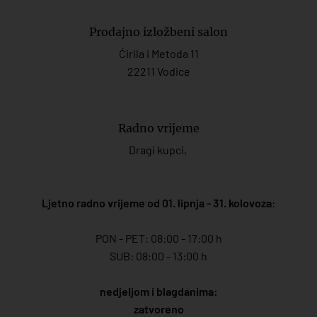
Prodajno izložbeni salon
Ćirila i Metoda 11
22211 Vodice
Radno vrijeme
Dragi kupci,
Ljetno radno vrijeme od 01. lipnja - 31. kolovoza
:
PON - PET: 08:00 - 17:00 h
SUB: 08:00 - 13:00 h
nedjeljom i blagdanima:
zatvoreno