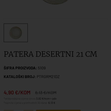
PATERA DESERTNI 21 CM
ŠIFRA PROIZVODA:
5109
KATALOŠKI BROJ:
PTRGRM21DZ
4,90 €/KOM
6,13 €/KOM
*veleprodajna cijena iznosi
3,92 €/kom + pdv
*najniža cijena u prethodnih 30 dana:
6,13 €