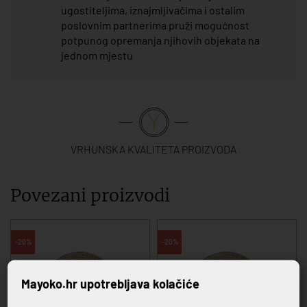
ugostiteljima, iznajmljivačima i ostalim
poslovnim partnerima pruži mogućnost
potpunog opremanja njihovih objekata na
jednom mjestu
VRHUNSKA KVALITETA PROIZVODA
Povezani proizvodi
-20%
-20%
Mayoko.hr upotrebljava kolačiće