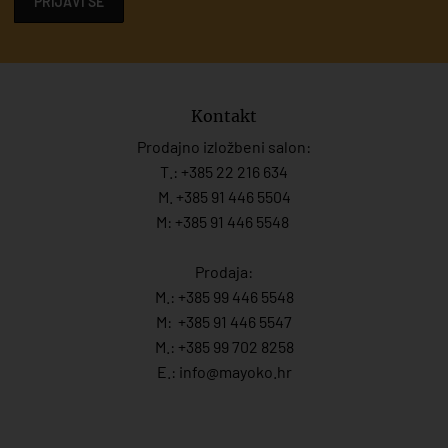
PRIJAVI SE
Kontakt
Prodajno izložbeni salon:
T.:
+385 22 216 634
M. +385 91 446 5504
M: +385 91 446 5548
Prodaja:
M.:
+385 99 446 5548
M:
+385 91 446 554
7
M.:
+385 99 702 8258
E.:
info@mayoko.
hr