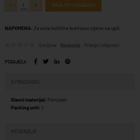
DODAJTE U KOŠARICU
kom
NAPOMENA:
Za veće količine kreiramo cijene na upit
0 ocjena
Recenzije
Pitanja i odgovori
PODIJELI:
O PROIZVODU
Glavni materijal:
Porculan
Packing unit:
1
RECENZIJE