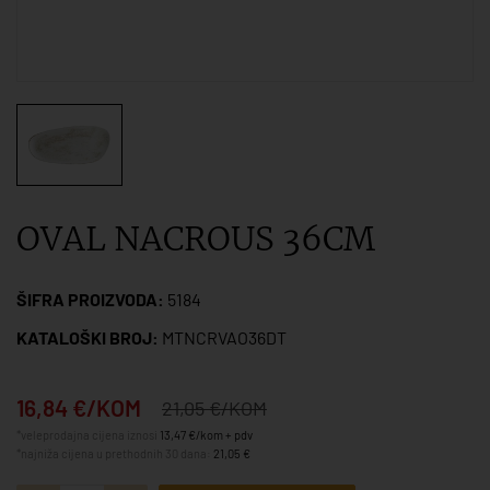
OVAL NACROUS 36CM
ŠIFRA PROIZVODA:
5184
KATALOŠKI BROJ:
MTNCRVAO36DT
16,84 €/KOM
21,05 €/KOM
*veleprodajna cijena iznosi
13,47 €/kom + pdv
*najniža cijena u prethodnih 30 dana:
21,05 €