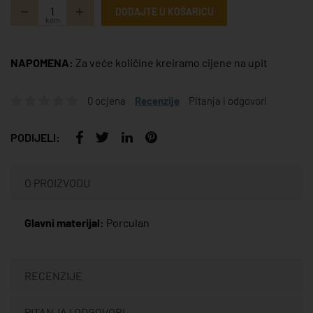
DODAJTE U KOŠARICU
kom
NAPOMENA:
Za veće količine kreiramo cijene na upit
0 ocjena
Recenzije
Pitanja i odgovori
PODIJELI:
O PROIZVODU
Glavni materijal:
Porculan
RECENZIJE
PITANJA I ODGOVORI