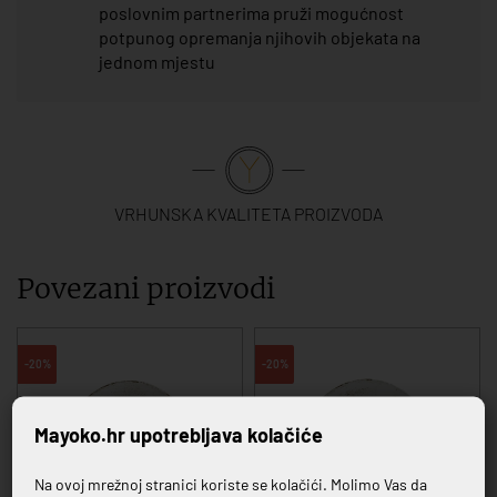
poslovnim partnerima pruži mogućnost
potpunog opremanja njihovih objekata na
jednom mjestu
VRHUNSKA KVALITETA PROIZVODA
Povezani proizvodi
-20%
-20%
Mayoko.hr upotrebljava kolačiće
Na ovoj mrežnoj stranici koriste se kolačići. Molimo Vas da