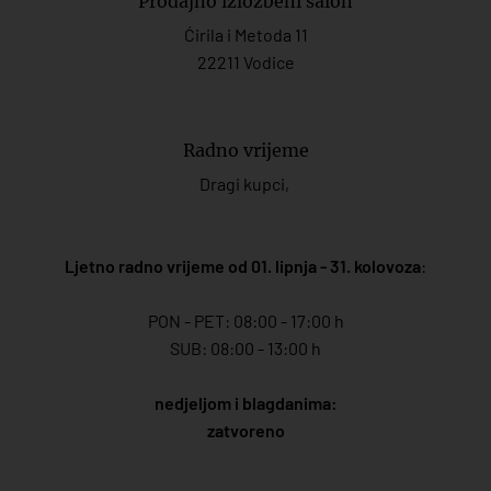
Prodajno izložbeni salon
Ćirila i Metoda 11
22211 Vodice
Radno vrijeme
Dragi kupci,
Ljetno radno vrijeme od 01. lipnja - 31. kolovoza
:
PON - PET: 08:00 - 17:00 h
SUB: 08:00 - 13:00 h
nedjeljom i blagdanima:
zatvoreno