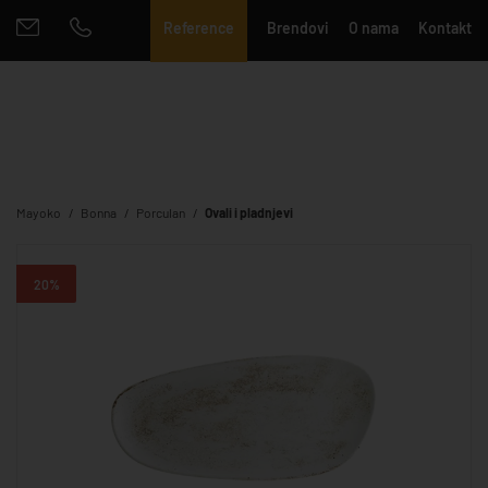
Reference
Brendovi
O nama
Kontakt
Mayoko
Bonna
Porculan
Ovali i pladnjevi
20%