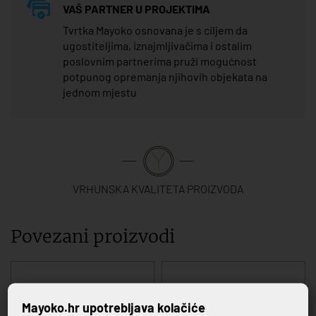
VAŠ PARTNER U PROJEKTIMA
Tvrtka Mayoko osnovana je s ciljem da
ugostiteljima, iznajmljivačima i ostalim
poslovnim partnerima pruži mogućnost
potpunog opremanja njihovih objekata na
jednom mjestu
VRHUNSKA KVALITETA PROIZVODA
Povezani proizvodi
Mayoko.hr upotrebljava kolačiće