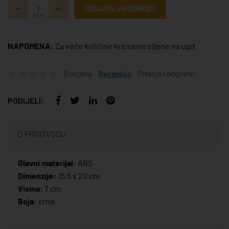
DODAJTE U KOŠARICU
kom
NAPOMENA:
Za veće količine kreiramo cijene na upit
0 ocjena
Recenzije
Pitanja i odgovori
PODIJELI:
O PROIZVODU
Glavni materijal:
ABS
Dimenzije:
15,5 x 20 cm
Visina:
7 cm
Boja:
crna