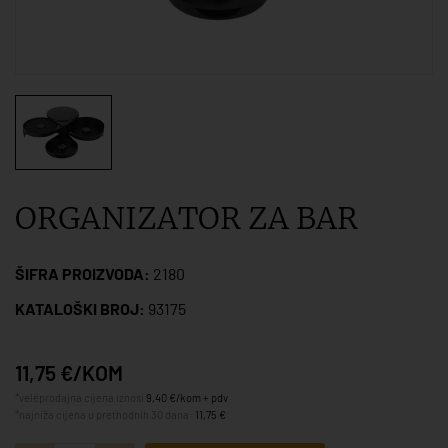
ORGANIZATOR ZA BAR
ŠIFRA PROIZVODA:
2180
KATALOŠKI BROJ:
93175
11,75 €/KOM
*veleprodajna cijena iznosi
9,40 €/kom + pdv
*najniža cijena u prethodnih 30 dana:
11,75 €