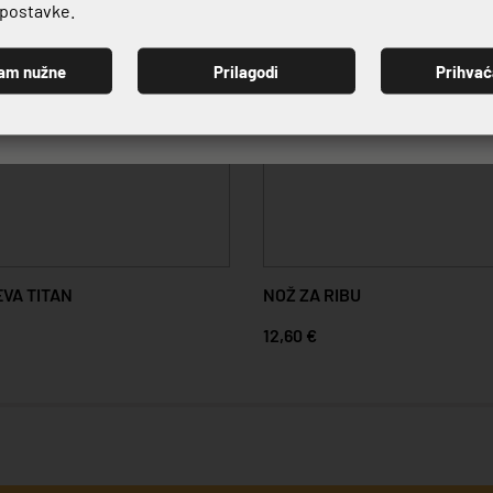
e postavke.
am nužne
Prilagodi
Prihva
PRIJAVI SE
VA TITAN
NOŽ ZA RIBU
12,60 €