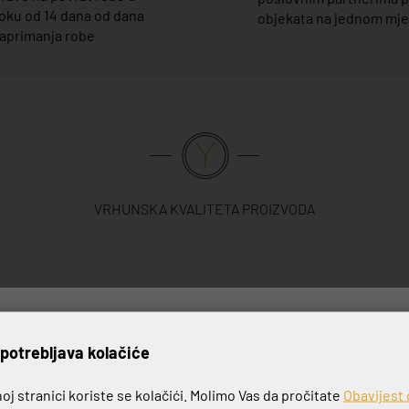
oku od 14 dana od dana
objekata na jednom mj
aprimanja robe
VRHUNSKA KVALITETA PROIZVODA
rijavite se na naš newslett
potrebljava kolačiće
j stranici koriste se kolačići. Molimo Vas da pročitate
Obavijest 