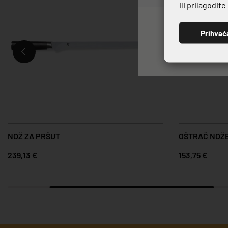
ili prilagodit
Prihvać
NOŽ ZA PRŠUT
OŠTRAČ NOŽE
239,13 €
153,75 €