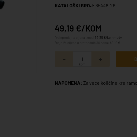
KATALOŠKI BROJ:
85448-26
49,19 €/KOM
*veleprodajna cijena iznosi
39,35 €/kom + pdv
*najniža cijena u prethodnih 30 dana:
49,19 €
D
kom
NAPOMENA:
Za veće količine kreiramo