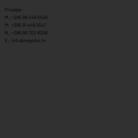
Prodaja:
M.:
+385 99 446 5548
M:
+385 91 446 554
7
M.:
+385 99 702 8258
E.:
info@mayoko.
hr