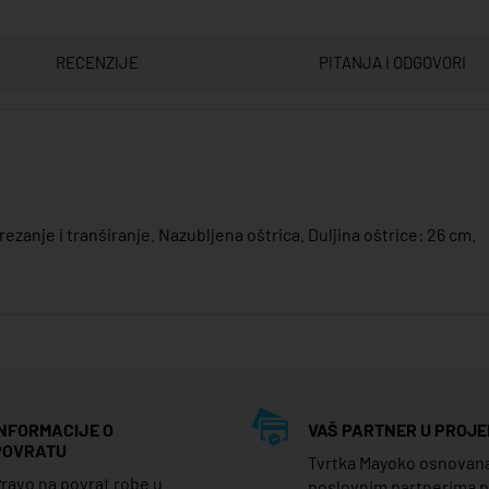
RECENZIJE
PITANJA I ODGOVORI
zanje i tranširanje. Nazubljena oštrica. Duljina oštrice: 26 cm.
INFORMACIJE O
VAŠ PARTNER U PROJE
POVRATU
Tvrtka Mayoko osnovana j
ravo na povrat robe u
poslovnim partnerima 