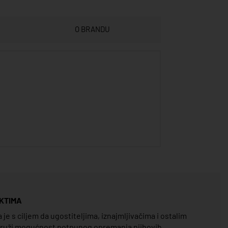
O BRANDU
KTIMA
e s ciljem da ugostiteljima, iznajmljivačima i ostalim
pruži mogućnost potpunog opremanja njihovih