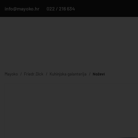
info@mayoko.hr
022 / 216 634
Mayoko
Friedr.Dick
Kuhinjska galanterija
Noževi