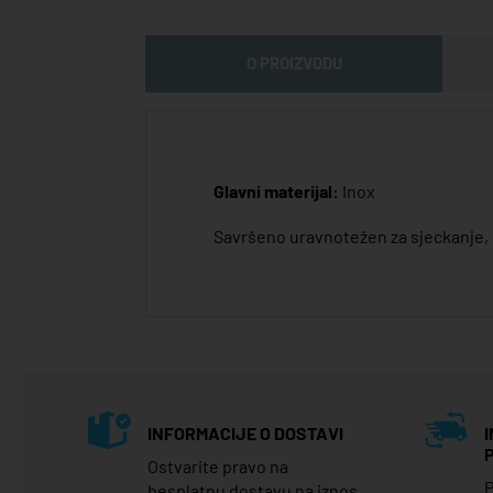
O PROIZVODU
Glavni materijal:
Inox
Savršeno uravnotežen za sjeckanje, re
INFORMACIJE O DOSTAVI
Ostvarite pravo na
P
besplatnu dostavu na iznos