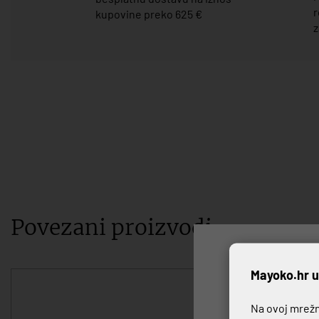
r
kupovine preko 625 €
z
Povezani proizvodi
P
Mayoko.hr u
Na ovoj mrežno