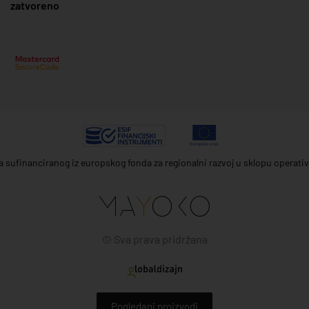
zatvoreno
ta sufinanciranog iz europskog fonda za regionalni razvoj u sklopu operat
© Sva prava pridržana
Pogledani proizvodi