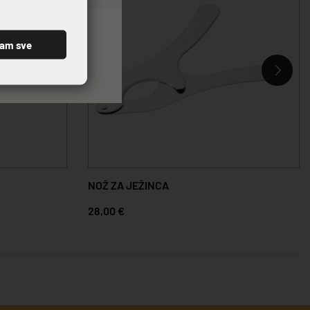
ćam sve
NOŽ ZA JEŽINCA
28,00 €