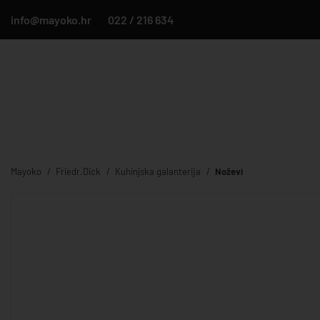
info@mayoko.hr
022 / 216 634
Mayoko
Friedr.Dick
Kuhinjska galanterija
Noževi