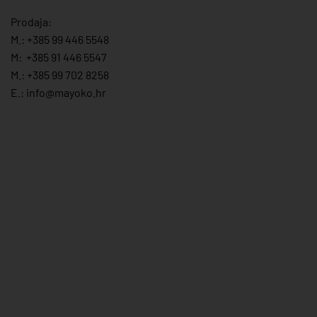
Prodaja:
M.:
+385 99 446 5548
M:
+385 91 446 554
7
M.:
+385 99 702 8258
E.:
info@mayoko.
hr