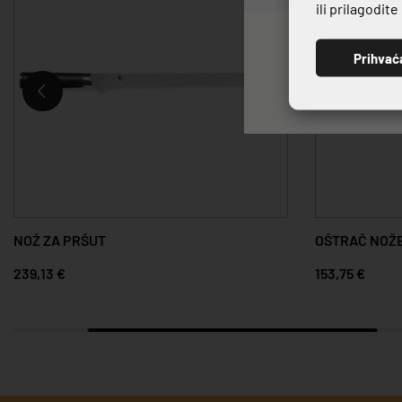
ili prilagodit
Prihvać
NOŽ ZA PRŠUT
OŠTRAČ NOŽE
239,13 €
153,75 €