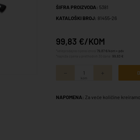
ŠIFRA PROIZVODA:
5381
KATALOŠKI BROJ:
81455-26
99,83 €/KOM
*veleprodajna cijena iznosi
79,87 €/kom + pdv
*najniža cijena u prethodnih 30 dana:
99,83 €
D
kom
NAPOMENA:
Za veće količine kreiramo