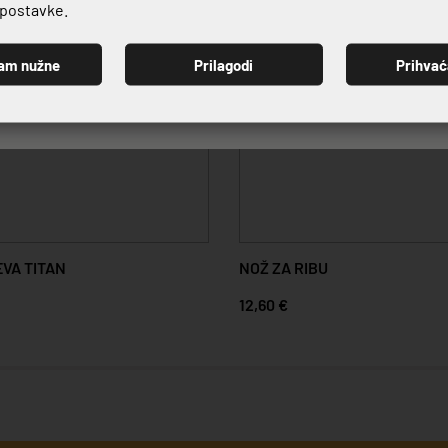
e postavke.
am nužne
Prilagodi
Prihva
PRIJAVI SE
VA TITAN
NOŽ ZA RIBU
12,60 €