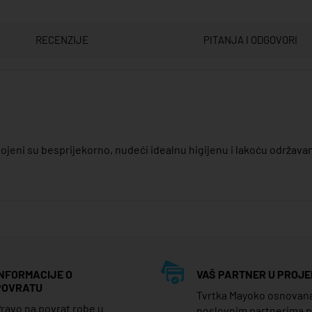
RECENZIJE
PITANJA I ODGOVORI
pojeni su besprijekorno, nudeći idealnu higijenu i lakoću održavan
INFORMACIJE O
VAŠ PARTNER U PROJE
POVRATU
Tvrtka Mayoko osnovana j
ravo na povrat robe u
poslovnim partnerima 