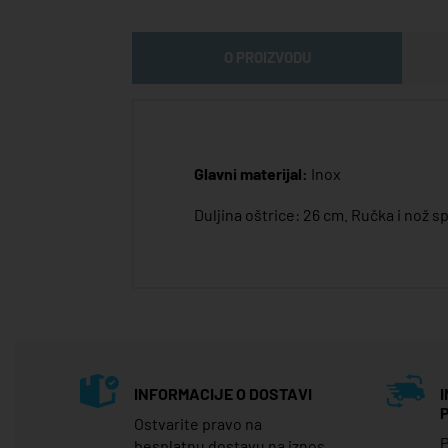
O PROIZVODU
Glavni materijal:
Inox
Duljina oštrice: 26 cm. Ručka i nož s
INFORMACIJE O DOSTAVI
Ostvarite pravo na
P
besplatnu dostavu na iznos