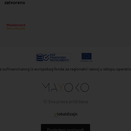
zatvoreno
ta sufinanciranog iz europskog fonda za regionalni razvoj u sklopu operat
© Sva prava pridržana
Pogledani proizvodi