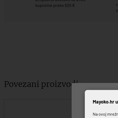
r
kupovine preko 625 €
z
Povezani proizvodi
P
Mayoko.hr u
Na ovoj mrežno