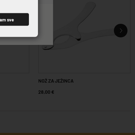
ćam sve
NOŽ ZA JEŽINCA
28,00 €