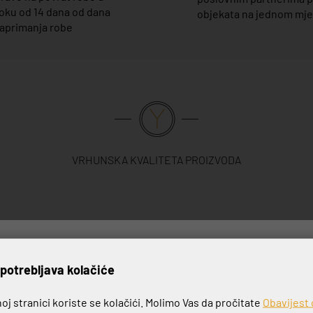
oku od 14 dana od dana
objekata na jednom mj
aprimanja robe
VRHUNSKA KVALITETA PROIZVODA
rijavite se na naš newslett
potrebljava kolačiće
j stranici koriste se kolačići. Molimo Vas da pročitate
Obavijest 