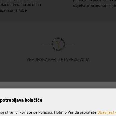
oku od 14 dana od dana
objekata na jednom mj
aprimanja robe
VRHUNSKA KVALITETA PROIZVODA
rijavite se na naš newslett
potrebljava kolačiće
j stranici koriste se kolačići. Molimo Vas da pročitate
Obavijest 