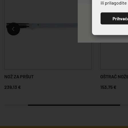
ili prilagodit
Prihvać
NOŽ ZA PRŠUT
OŠTRAČ NOŽE
239,13 €
153,75 €