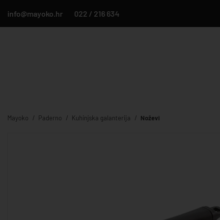
info@mayoko.hr
022 / 216 634
Mayoko
Paderno
Kuhinjska galanterija
Noževi