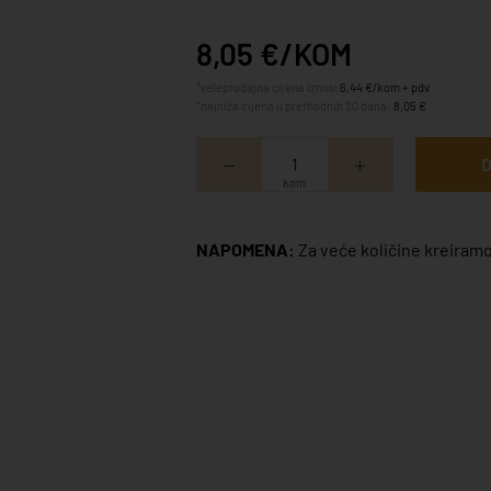
8,05 €/KOM
*veleprodajna cijena iznosi
6,44 €/kom + pdv
*najniža cijena u prethodnih 30 dana:
8,05 €
D
kom
NAPOMENA:
Za veće količine kreiramo