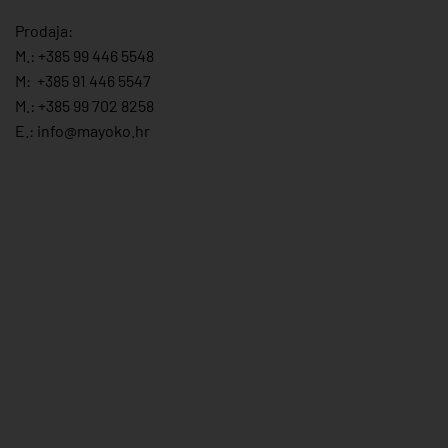
Prodaja:
M.:
+385 99 446 5548
M:
+385 91 446 554
7
M.:
+385 99 702 8258
E.:
info@mayoko.
hr