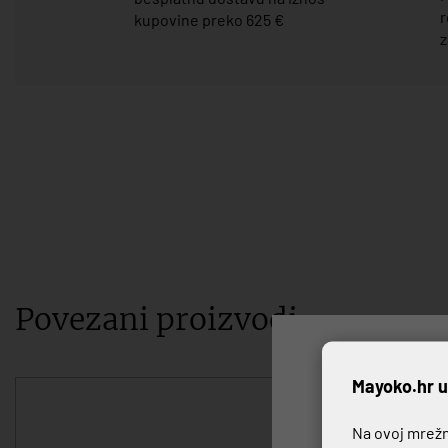
r
kupovine preko 625 €
z
Povezani proizvodi
P
Mayoko.hr u
Na ovoj mrežno