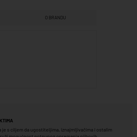
O BRANDU
KTIMA
e s ciljem da ugostiteljima, iznajmljivačima i ostalim
pruži mogućnost potpunog opremanja njihovih