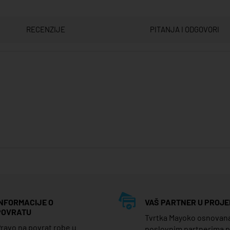
RECENZIJE
PITANJA I ODGOVORI
INFORMACIJE O
VAŠ PARTNER U PROJE
POVRATU
Tvrtka Mayoko osnovana j
ravo na povrat robe u
poslovnim partnerima 