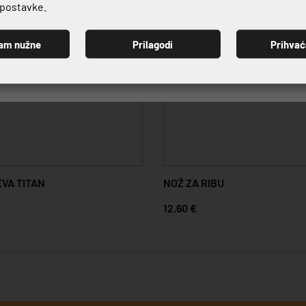
e postavke.
am nužne
Prilagodi
Prihva
PRIJAVI SE
VA TITAN
NOŽ ZA RIBU
12,60 €