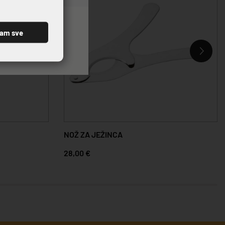
ćam sve
NOŽ ZA JEŽINCA
28,00 €