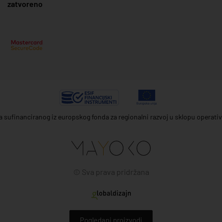
zatvoreno
ta sufinanciranog iz europskog fonda za regionalni razvoj u sklopu operat
© Sva prava pridržana
Pogledani proizvodi