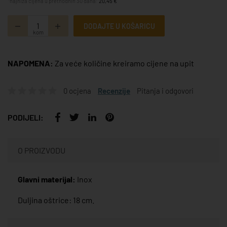
*najniža cijena u prethodnih 30 dana:
20,45 €
DODAJTE U KOŠARICU
kom
NAPOMENA:
Za veće količine kreiramo cijene na upit
0 ocjena
Recenzije
Pitanja i odgovori
PODIJELI:
O PROIZVODU
Glavni materijal:
Inox
Duljina oštrice: 18 cm.