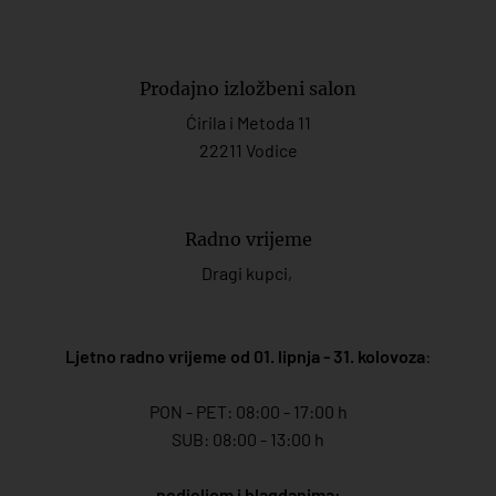
Prodajno izložbeni salon
Ćirila i Metoda 11
22211 Vodice
Radno vrijeme
Dragi kupci,
Ljetno radno vrijeme od 01. lipnja - 31. kolovoza
:
PON - PET: 08:00 - 17:00 h
SUB: 08:00 - 13:00 h
nedjeljom i blagdanima: