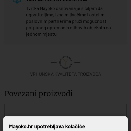
Tvrtka Mayoko osnovana je s ciljem da
ugostiteljima, iznajmljivačima i ostalim
poslovnim partnerima pruži mogućnost
potpunog opremanja njihovih objekata na
jednom mjestu
VRHUNSKA KVALITETA PROIZVODA
Povezani proizvodi
Mayoko.hr upotrebljava kolačiće