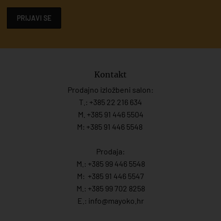
PRIJAVI SE
Kontakt
Prodajno izložbeni salon:
T.:
+385 22 216 634
M. +385 91 446 5504
M: +385 91 446 5548
Prodaja:
M.:
+385 99 446 5548
M:
+385 91 446 554
7
M.:
+385 99 702 8258
E.:
info@mayoko.
hr