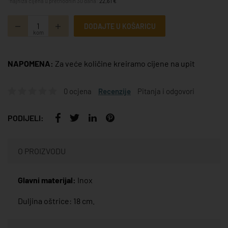
*najniža cijena u prethodnih 30 dana:
22,61 €
DODAJTE U KOŠARICU
kom
NAPOMENA:
Za veće količine kreiramo cijene na upit
0 ocjena
Recenzije
Pitanja i odgovori
PODIJELI:
O PROIZVODU
Glavni materijal:
Inox
Duljina oštrice: 18 cm.