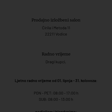
Prodajno izložbeni salon
Ćirila i Metoda 11
22211 Vodice
Radno vrijeme
Dragi kupci,
Ljetno radno vrijeme od 01. lipnja - 31. kolovoza
:
PON - PET: 08:00 - 17:00 h
SUB: 08:00 - 13:00 h
nedjeljom i blagdanima: