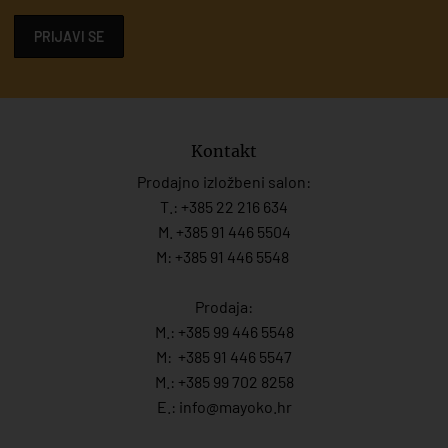
PRIJAVI SE
Kontakt
Prodajno izložbeni salon:
T.:
+385 22 216 634
M. +385 91 446 5504
M: +385 91 446 5548
Prodaja:
M.:
+385 99 446 5548
M:
+385 91 446 554
7
M.:
+385 99 702 8258
E.:
info@mayoko.
hr