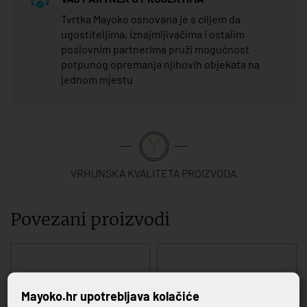
Tvrtka Mayoko osnovana je s ciljem da
ugostiteljima, iznajmljivačima i ostalim
poslovnim partnerima pruži mogućnost
potpunog opremanja njihovih objekata na
jednom mjestu
VRHUNSKA KVALITETA PROIZVODA
Povezani proizvodi
Mayoko.hr upotrebljava kolačiće