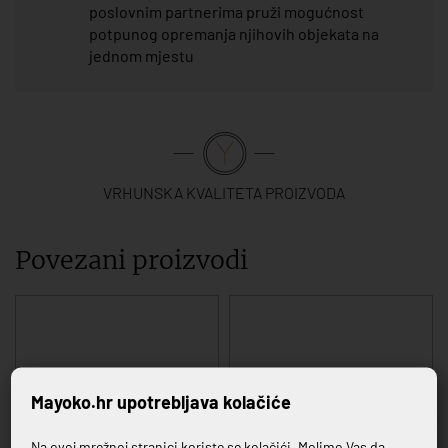
poslovnim partnerima pruži mogućnost
potpunog opremanja njihovih objekata na
jednom mjestu
VRHUNSKA KVALITETA PROIZVODA
Povezani proizvodi
Mayoko.hr upotrebljava kolačiće
Na ovoj mrežnoj stranici koriste se kolačići. Molimo Vas da