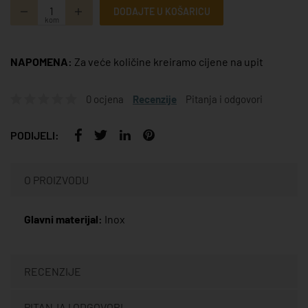
DODAJTE U KOŠARICU
kom
NAPOMENA:
Za veće količine kreiramo cijene na upit
0 ocjena
Recenzije
Pitanja i odgovori
PODIJELI:
O PROIZVODU
Glavni materijal:
Inox
RECENZIJE
PITANJA I ODGOVORI