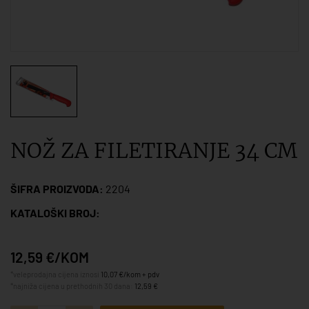
NOŽ ZA FILETIRANJE 34 CM
ŠIFRA PROIZVODA:
2204
KATALOŠKI BROJ:
12,59 €/KOM
*veleprodajna cijena iznosi
10,07 €/kom + pdv
*najniža cijena u prethodnih 30 dana:
12,59 €