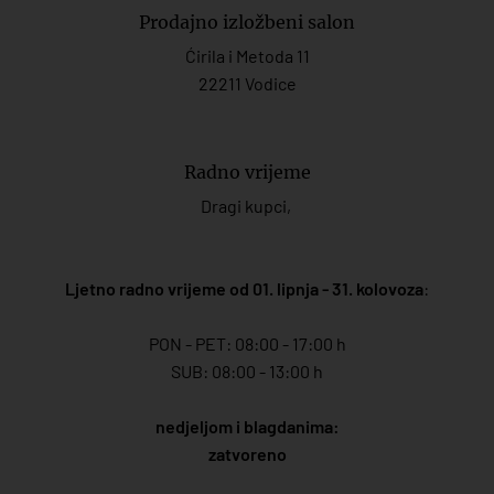
Prodajno izložbeni salon
Ćirila i Metoda 11
22211 Vodice
Radno vrijeme
Dragi kupci,
Ljetno radno vrijeme od 01. lipnja - 31. kolovoza
:
PON - PET: 08:00 - 17:00 h
SUB: 08:00 - 13:00 h
nedjeljom i blagdanima:
zatvoreno