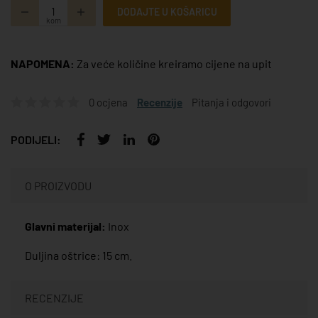
DODAJTE U KOŠARICU
kom
NAPOMENA:
Za veće količine kreiramo cijene na upit
0 ocjena
Recenzije
Pitanja i odgovori
PODIJELI:
O PROIZVODU
Glavni materijal:
Inox
Duljina oštrice: 15 cm.
RECENZIJE