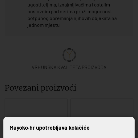
ugostiteljima, iznajmljivačima i ostalim
poslovnim partnerima pruži mogućnost
potpunog opremanja njihovih objekata na
jednom mjestu
VRHUNSKA KVALITETA PROIZVODA
Povezani proizvodi
Mayoko.hr upotrebljava kolačiće