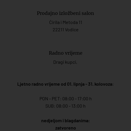
Prodajno izložbeni salon
Ćirila i Metoda 11
22211 Vodice
Radno vrijeme
Dragi kupci,
Ljetno radno vrijeme od 01. lipnja - 31. kolovoza
:
PON - PET: 08:00 - 17:00 h
SUB: 08:00 - 13:00 h
nedjeljom i blagdanima:
zatvoreno