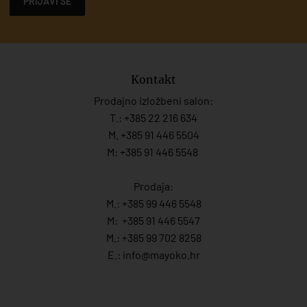
PRIJAVI SE
Kontakt
Prodajno izložbeni salon:
T.:
+385 22 216 634
M. +385 91 446 5504
M: +385 91 446 5548
Prodaja:
M.:
+385 99 446 5548
M:
+385 91 446 554
7
M.:
+385 99 702 8258
E.:
info@mayoko.
hr