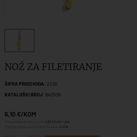
NOŽ ZA FILETIRANJE
ŠIFRA PROIZVODA:
2230
KATALOŠKI BROJ:
842539
6,10 €/KOM
*veleprodajna cijena iznosi
4,88 €/kom + pdv
*najniža cijena u prethodnih 30 dana:
6,10 €