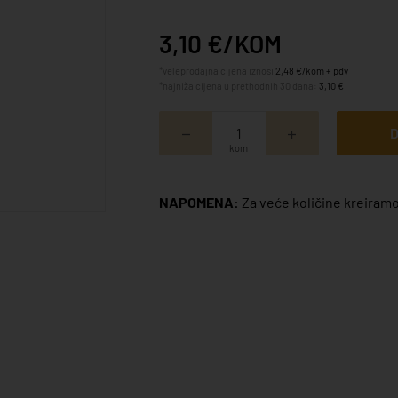
3,10 €/KOM
*veleprodajna cijena iznosi
2,48 €/kom + pdv
*najniža cijena u prethodnih 30 dana:
3,10 €
D
kom
NAPOMENA:
Za veće količine kreiramo