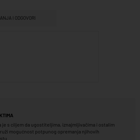
TANJA I ODGOVORI
KTIMA
e s ciljem da ugostiteljima, iznajmljivačima i ostalim
pruži mogućnost potpunog opremanja njihovih
estu