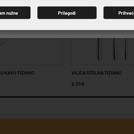
am nužne
Prilagodi
Prihva
PRIJAVI SE
A TIZIANO
NOŽ STOLNI TIZIANO
3,40 €