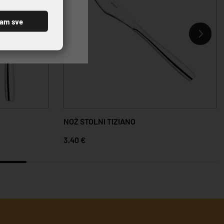
ćam sve
ŽLICA STOLNA TIZIANO
2,25 €