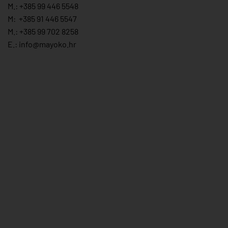
M.:
+385 99 446 5548
M:
+385 91 446 554
7
M.:
+385 99 702 8258
E.:
info@mayoko.
hr