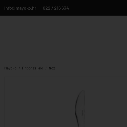
info@mayoko.hr
022 / 216 634
Mayoko
Pribor za jelo
Nož