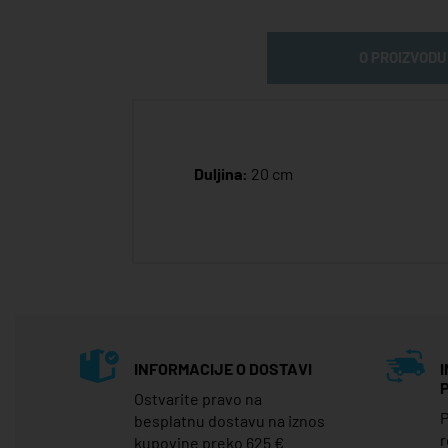
O PROIZVODU
Duljina:
20 cm
INFORMACIJE O DOSTAVI
Ostvarite pravo na
P
besplatnu dostavu na iznos
r
kupovine preko 625 €