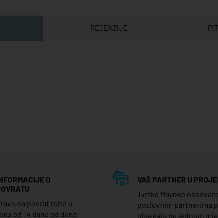
RECENZIJE
PI
INFORMACIJE O
VAŠ PARTNER U PROJE
POVRATU
Tvrtka Mayoko osnovana j
ravo na povrat robe u
poslovnim partnerima 
oku od 14 dana od dana
objekata na jednom mj