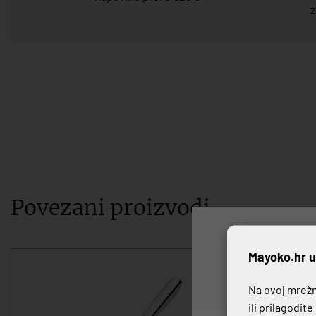
z
Povezani proizvodi
P
Mayoko.hr u
Na ovoj mrežno
ili prilagodit