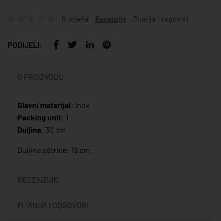
0 ocjena
Recenzije
Pitanja i odgovori
PODIJELI:
O PROIZVODU
Glavni materijal:
Inox
Packing unit:
1
Duljina:
30 cm
Duljina oštrice: 18 cm.
RECENZIJE
PITANJA I ODGOVORI