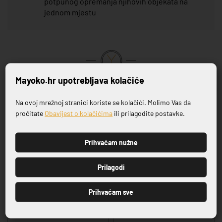
potpunog opremanja njihovih objekata na
jednom mjestu
Mayoko.hr upotrebljava kolačiće
VRHUNSKA KVALITETA PROIZVODA
Na ovoj mrežnoj stranici koriste se kolačići. Molimo Vas da
Prijavite se na naš newsletter
Povezani proizvodi
pročitate
Obavijest o kolačićima
ili prilagodite postavke.
Prihvaćam nužne
PRIJAVI SE
Prilagodi
Prihvaćam sve