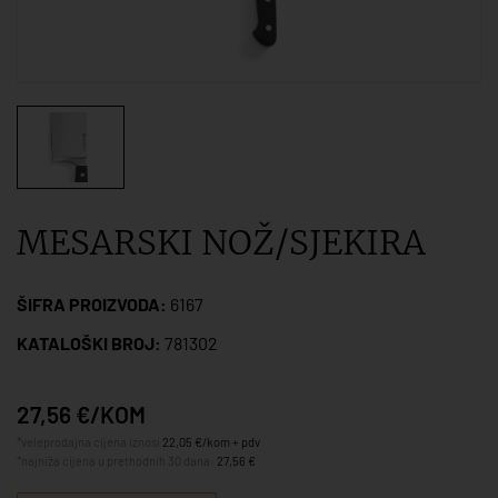
MESARSKI NOŽ/SJEKIRA
ŠIFRA PROIZVODA:
6167
KATALOŠKI BROJ:
781302
27,56 €/KOM
*veleprodajna cijena iznosi
22,05 €/kom + pdv
*najniža cijena u prethodnih 30 dana:
27,56 €