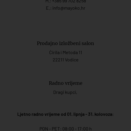
M.:
+385 99 702 8258
E.:
info@mayoko.
hr
Prodajno izložbeni salon
Ćirila i Metoda 11
22211 Vodice
Radno vrijeme
Dragi kupci,
Ljetno radno vrijeme od 01. lipnja - 31. kolovoza
:
PON - PET: 08:00 - 17:00 h