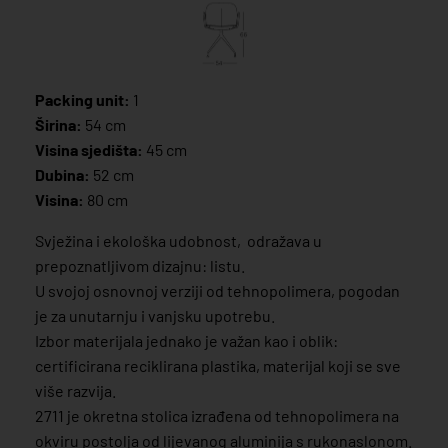
Packing unit:
1
Širina:
54 cm
Visina sjedišta:
45 cm
Dubina:
52 cm
Visina:
80 cm
Svježina i ekološka udobnost, odražava u
prepoznatljivom dizajnu: listu.
U svojoj osnovnoj verziji od tehnopolimera, pogodan
je za unutarnju i vanjsku upotrebu.
Izbor materijala jednako je važan kao i oblik:
certificirana reciklirana plastika, materijal koji se sve
više razvija.
2711 je okretna stolica izrađena od tehnopolimera na
okviru postolja od lijevanog aluminija s rukonaslonom.