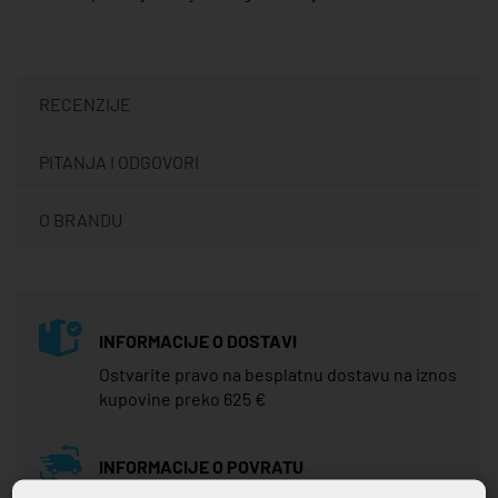
RECENZIJE
PITANJA I ODGOVORI
O BRANDU
INFORMACIJE O DOSTAVI
Ostvarite pravo na besplatnu dostavu na iznos
kupovine preko 625 €
INFORMACIJE O POVRATU