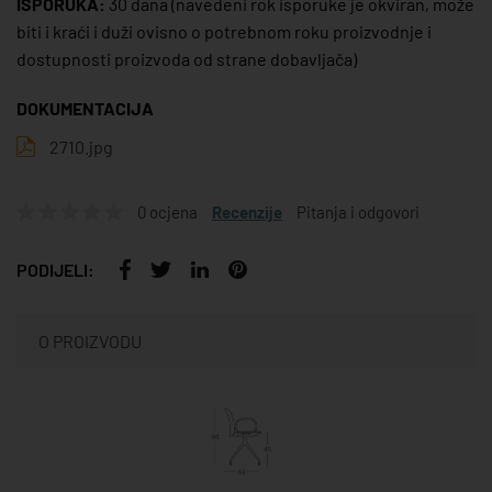
ISPORUKA:
30 dana
(navedeni rok isporuke je okviran, može
biti i kraći i duži ovisno o potrebnom roku proizvodnje i
dostupnosti proizvoda od strane dobavljača)
DOKUMENTACIJA
2710.jpg
0 ocjena
Recenzije
Pitanja i odgovori
PODIJELI:
O PROIZVODU