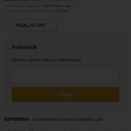
*veleprodajna cijena iznosi
238,50 €/kom + pdv
*najniža cijena u prethodnih 30 dana:
397,50 €
POŠALJITE UPIT
Podsjetnik
Molimo upišite Vašu e-mail adresu
POŠALJI
NAPOMENA:
Za navedeni proizvod pošaljite upit