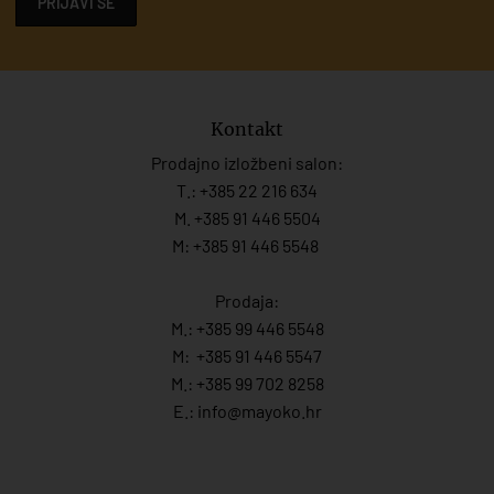
PRIJAVI SE
Kontakt
Prodajno izložbeni salon:
T.:
+385 22 216 634
M. +385 91 446 5504
M: +385 91 446 5548
Prodaja:
M.:
+385 99 446 5548
M:
+385 91 446 554
7
M.:
+385 99 702 8258
E.:
info@mayoko.
hr