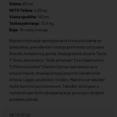
Visina:
83 cm
NETO Težina:
4,05 kg
Visina sjedišta:
46 cm
Težina pakiranja:
10,4 kg
Boja:
15-rusty orange
Masters stolica je jasna posveta trima stolicama sa
simbolima, prerađenim i reinterpretiranim od strane
Starck's kreativnog genija. Nepogrešive siluete "Serie
7" Arne Jacobsen's, "Tulip armchair" Eero Saarinen's i
"Eiffelova stolica" Charles Eames isprepletu se u
sinusni hibrid, stvarajući spoj izvornih i atraktivnih
stilova. Lagan, praktičan i složen, Masters se također
može koristiti na otvorenom. Također dostupan u
metalnim završnim obradama koje prenose i dodatni
poseban učinak.
RECENZIJE