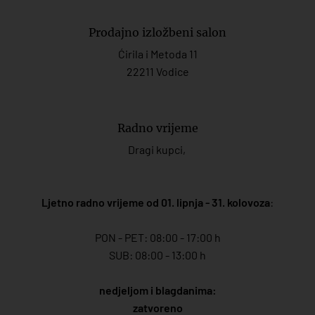
Prodajno izložbeni salon
Ćirila i Metoda 11
22211 Vodice
Radno vrijeme
Dragi kupci,
Ljetno radno vrijeme od 01. lipnja - 31. kolovoza
:
PON - PET: 08:00 - 17:00 h
SUB: 08:00 - 13:00 h
nedjeljom i blagdanima:
zatvoreno