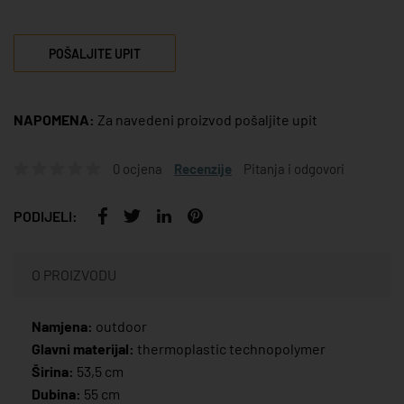
POŠALJITE UPIT
NAPOMENA:
Za navedeni proizvod pošaljite upit
0 ocjena
Recenzije
Pitanja i odgovori
PODIJELI:
O PROIZVODU
Namjena:
outdoor
Glavni materijal:
thermoplastic technopolymer
Širina:
53,5 cm
Dubina:
55 cm