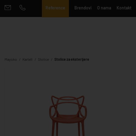
Reference
Brendovi
O nama
Kontakt
Mayoko
Kartell
Stolice
Stolice za eksterijere