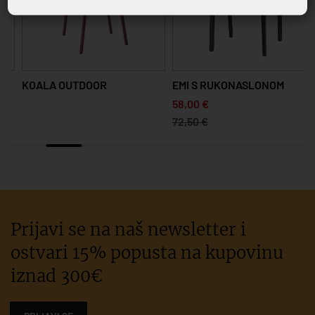
KOALA OUTDOOR
EMI S RUKONASLONOM
58,00 €
72,50 €
Prijavi se na naš newsletter i
ostvari 15% popusta na kupovinu
iznad 300€