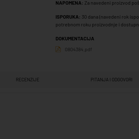
NAPOMENA:
Za navedeni proizvod poša
ISPORUKA:
30 dana
(navedeni rok ispor
potrebnom roku proizvodnje i dostupno
DOKUMENTACIJA
0804384.pdf
RECENZIJE
PITANJA I ODGOVORI