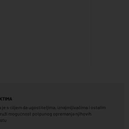
KTIMA
e s ciljem da ugostiteljima, iznajmljivačima i ostalim
pruži mogućnost potpunog opremanja njihovih
estu