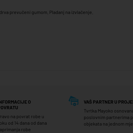
g drva prevučeni gumom. Pladanj na izvlačenje.
INFORMACIJE O
VAŠ PARTNER U PROJE
POVRATU
Tvrtka Mayoko osnovana j
ravo na povrat robe u
poslovnim partnerima 
oku od 14 dana od dana
objekata na jednom mj
aprimanja robe