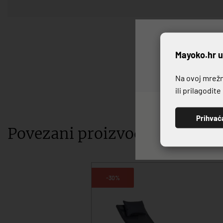
P
Mayoko.hr u
Na ovoj mrežno
ili prilagodit
Prihvać
Povezani proizvodi
-30%