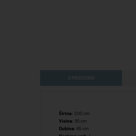
O PROIZVODU
Širina:
200 cm
Visina:
95 cm
Dubina:
65 cm
Packing unit:
1