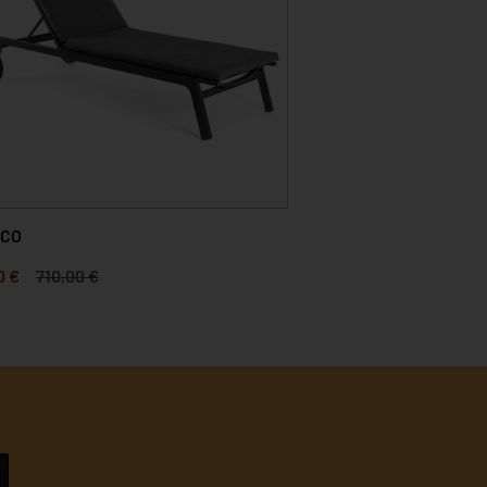
SCO
0 €
710,00 €