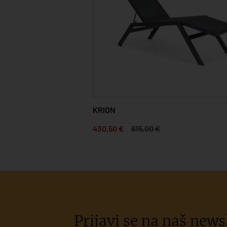
KRION
430,50 €
615,00 €
Prijavi se na naš newsl