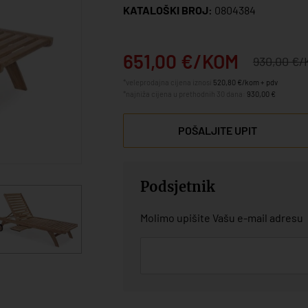
KATALOŠKI BROJ:
0804384
651,00 €/KOM
930,00 €
*veleprodajna cijena iznosi
520,80 €/kom + pdv
*najniža cijena u prethodnih 30 dana:
930,00 €
POŠALJITE UPIT
Podsjetnik
Molimo upišite Vašu e-mail adresu