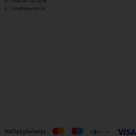
M.:
+385 99 702 8258
E.:
info@mayoko.
hr
Načini plaćanja