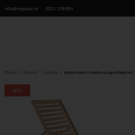
info@mayoko.hr
022 / 216 634
Mayoko
Bizzotto
Ležaljke
Akcije stolovi i stolice za ugostiteljstvo!
30%