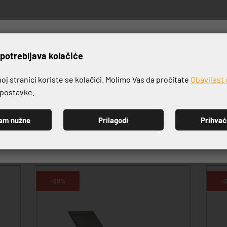
rijavite se na naš newslett
potrebljava kolačiće
j stranici koriste se kolačići. Molimo Vas da pročitate
Obavijest 
VRHUNSKA KVALITETA PROIZVODA
e postavke.
am nužne
Prilagodi
Prihva
PRIJAVI SE
-20%
-