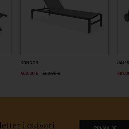
KONNOR
JALI
400,00 €
500,00 €
497,0
etter i ostvari
PRIJAVI SE