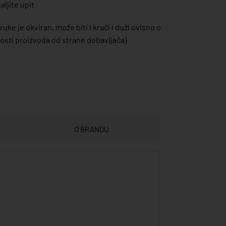
ljite upit
uke je okviran, može biti i kraći i duži ovisno o
sti proizvoda od strane dobavljača)
O BRANDU