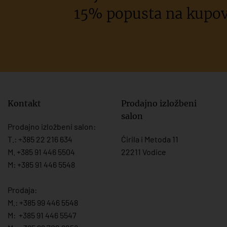
15% popusta na kupov
Kontakt
Prodajno izložbeni
salon
Prodajno izložbeni salon:
T.:
+385 22 216 634
Ćirila i Metoda 11
M. +385 91 446 5504
22211 Vodice
M: +385 91 446 5548
Prodaja:
M.:
+385 99 446 5548
M:
+385 91 446 554
7