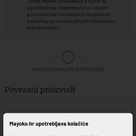
Tvrtka Mayoko osnovana je s ciljem da
ugostiteljima, iznajmljivačima i ostalim
poslovnim partnerima pruži mogućnost
potpunog opremanja njihovih objekata na
jednom mjestu
VRHUNSKA KVALITETA PROIZVODA
Povezani proizvodi
Mayoko.hr upotrebljava kolačiće