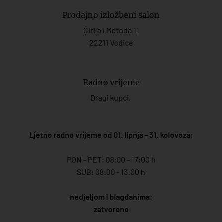
Prodajno izložbeni salon
Ćirila i Metoda 11
22211 Vodice
Radno vrijeme
Dragi kupci,
Ljetno radno vrijeme od 01. lipnja - 31. kolovoza
:
PON - PET: 08:00 - 17:00 h
SUB: 08:00 - 13:00 h
nedjeljom i blagdanima:
zatvoreno