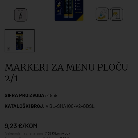
MARKERI ZA MENU PLOČU
2/1
ŠIFRA PROIZVODA:
4958
KATALOŠKI BROJ:
V BL-SMA100-V2-GDSL
9,23 €/KOM
*veleprodajna cijena iznosi
7,38 €/kom + pdv