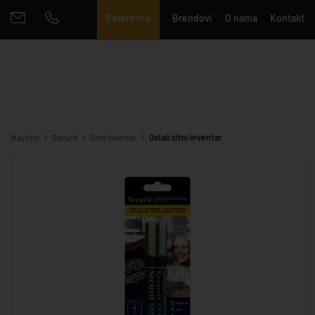
Reference
Brendovi
O nama
Kontakt
Mayoko
Securit
Sitni inventar
Ostali sitni inventar