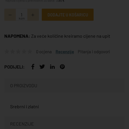
*najniža cijena u prethodnih 30 dana:
7,85 €
DODAJTE U KOŠARICU
kom
NAPOMENA:
Za veće količine kreiramo cijene na upit
0 ocjena
Recenzije
Pitanja i odgovori
PODIJELI:
O PROIZVODU
Srebrni i zlatni
RECENZIJE