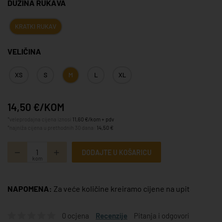
DUŽINA RUKAVA
KRATKI RUKAV
VELIČINA
XS
S
M
L
XL
14,50 €/KOM
*veleprodajna cijena iznosi
11,60 €/kom + pdv
*najniža cijena u prethodnih 30 dana:
14,50 €
DODAJTE U KOŠARICU
kom
NAPOMENA:
Za veće količine kreiramo cijene na upit
0 ocjena
Recenzije
Pitanja i odgovori