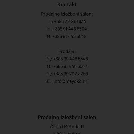
Kontakt
Prodajno izložbeni salon:
T.:
+385 22 216 634
M. +385 91 446 5504
M: +385 91 446 5548
Prodaja:
M.:
+385 99 446 5548
M:
+385 91 446 554
7
M.:
+385 99 702 8258
E.:
info@mayoko.
hr
Prodajno izložbeni salon
Ćirila i Metoda 11
22211 Vodice