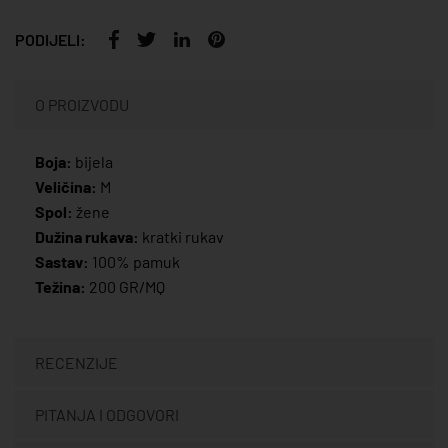
PODIJELI:
O PROIZVODU
Boja:
bijela
Veličina:
M
Spol:
žene
Dužina rukava:
kratki rukav
Sastav:
100% pamuk
Težina:
200 GR/MQ
RECENZIJE
PITANJA I ODGOVORI