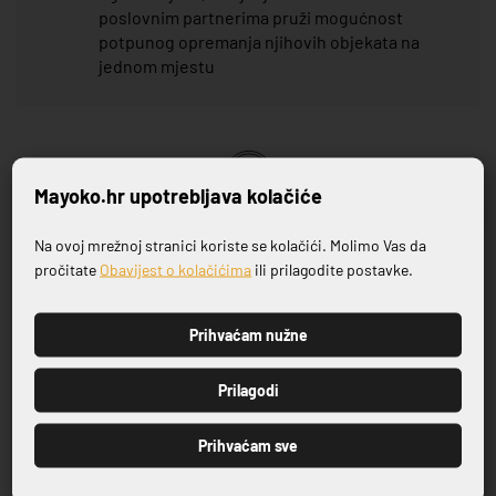
poslovnim partnerima pruži mogućnost
potpunog opremanja njihovih objekata na
jednom mjestu
Mayoko.hr upotrebljava kolačiće
VRHUNSKA KVALITETA PROIZVODA
Na ovoj mrežnoj stranici koriste se kolačići. Molimo Vas da
Prijavite se na naš newsletter
pročitate
Obavijest o kolačićima
ili prilagodite postavke.
Povezani proizvodi
Prihvaćam nužne
PRIJAVI SE
Prilagodi
Prihvaćam sve