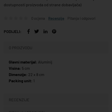
dostupnosti proizvoda od strane dobavljača)
0 ocjena
Recenzije
Pitanja i odgovori
PODIJELI:
O PROIZVODU
Glavni materijal:
Aluminij
Visina:
5 cm
Dimenzije:
22 x 8 cm
Packing unit:
1
RECENZIJE