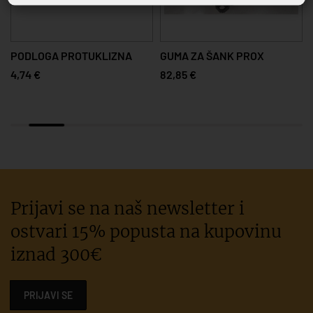
PODLOGA PROTUKLIZNA
GUMA ZA ŠANK PROX
4,74 €
82,85 €
Prijavi se na naš newsletter i
ostvari 15% popusta na kupovinu
iznad 300€
PRIJAVI SE