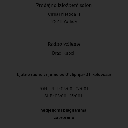
Prodajno izložbeni salon
Ćirila i Metoda 11
22211 Vodice
Radno vrijeme
Dragi kupci,
Ljetno radno vrijeme od 01. lipnja - 31. kolovoza
:
PON - PET: 08:00 - 17:00 h
SUB: 08:00 - 13:00 h
nedjeljom i blagdanima:
zatvoreno