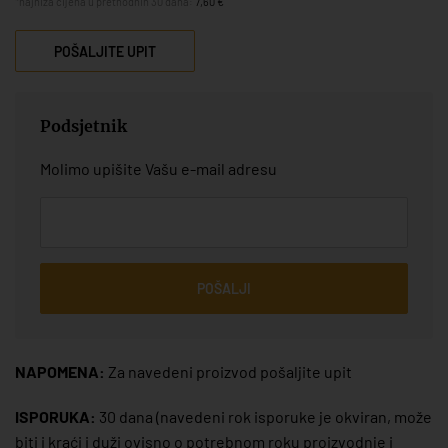
*najniža cijena u prethodnih 30 dana:
7,60 €
POŠALJITE UPIT
Podsjetnik
Molimo upišite Vašu e-mail adresu
POŠALJI
NAPOMENA:
Za navedeni proizvod pošaljite upit
ISPORUKA:
30 dana
(navedeni rok isporuke je okviran, može
biti i kraći i duži ovisno o potrebnom roku proizvodnje i