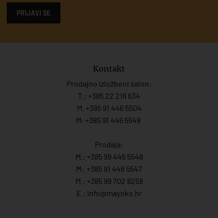
PRIJAVI SE
Kontakt
Prodajno izložbeni salon:
T.:
+385 22 216 634
M. +385 91 446 5504
M: +385 91 446 5548
Prodaja:
M.:
+385 99 446 5548
M:
+385 91 446 554
7
M.:
+385 99 702 8258
E.:
info@mayoko.
hr