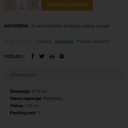
DODAJTE U KOŠARICU
kom
NAPOMENA:
Za veće količine kreiramo cijene na upit
0 ocjena
Recenzije
Pitanja i odgovori
PODIJELI:
O PROIZVODU
Dimenzije:
fi 10 cm
Glavni materijal:
Polietilen
Visina:
11,5 cm
Packing unit:
1