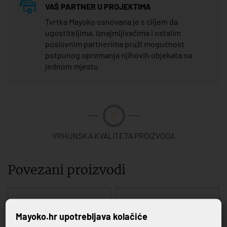
VAŠ PARTNER U PROJEKTIMA
Tvrtka Mayoko osnovana je s ciljem da
ugostiteljima, iznajmljivačima i ostalim
poslovnim partnerima pruži mogućnost
potpunog opremanja njihovih objekata na
jednom mjestu
VRHUNSKA KVALITETA PROIZVODA
Povezani proizvodi
Mayoko.hr upotrebljava kolačiće