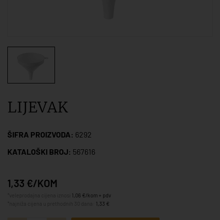
LIJEVAK
ŠIFRA PROIZVODA:
6292
KATALOŠKI BROJ:
567616
1,33 €/KOM
*veleprodajna cijena iznosi
1,06 €/kom + pdv
*najniža cijena u prethodnih 30 dana:
1,33 €